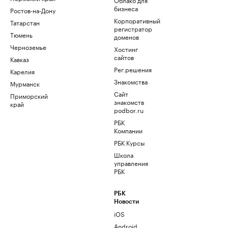
бизнеса
Ростов-на-Дону
Корпоративный
Татарстан
регистратор
Тюмень
доменов
Черноземье
Хостинг
сайтов
Кавказ
Рег.решения
Карелия
Знакомства
Мурманск
Сайт
Приморский
знакомств
край
podbor.ru
РБК
Компании
РБК Курсы
Школа
управления
РБК
РБК
Новости
iOS
Android