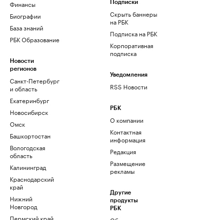
Финансы
Подписки
Скрыть баннеры
Биографии
на РБК
База знаний
Подписка на РБК
РБК Образование
Корпоративная
подписка
Новости
регионов
Уведомления
Санкт-Петербург
RSS Новости
и область
Екатеринбург
РБК
Новосибирск
О компании
Омск
Контактная
Башкортостан
информация
Вологодская
Редакция
область
Размещение
Калининград
рекламы
Краснодарский
край
Другие
Нижний
продукты
Новгород
РБК
Пермский край
Облако для