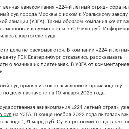
твенная авиакомпания «224-й летный отряд» обратил
ный суд города Москвы с иском к Уральскому заводу
ой авиации (УЗГА). Таким образом компания хочет вз
долженность в сумме почти 550,9 млн руб. Информац
илась в картотеке суда.
сти дела не раскрываются. В компании «224-й летны
нденту РБК Екатеринбург отказались рассказывать
ти о возникших претензиях. В УЗГА от комментариев
ь.
ый суд принял исковое заявление к производству.
 по делу назначено на 10 января 2025 года.
сударственная авиакомпания «224 летный отряд» уж
в суд
на УЗГА. В конце ноября 2022 года пыталась взы
о завода 1,31 млрд руб. Суть претензий тогда также н
ь, в материалах дела говорилось, что речь идет об