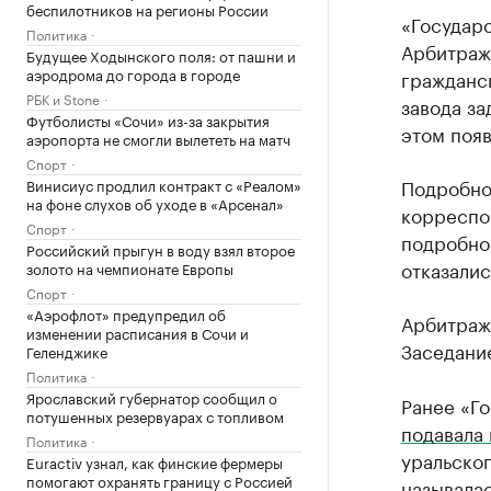
беспилотников на регионы России
«Государс
Политика
Арбитраж
Будущее Ходынского поля: от пашни и
аэродрома до города в городе
гражданск
РБК и Stone
завода за
Футболисты «Сочи» из-за закрытия
этом появ
аэропорта не смогли вылететь на матч
Спорт
Подробно
Винисиус продлил контракт с «Реалом»
на фоне слухов об уходе в «Арсенал»
корреспо
Спорт
подробнос
Российский прыгун в воду взял второе
отказалис
золото на чемпионате Европы
Спорт
«Аэрофлот» предупредил об
Арбитражн
изменении расписания в Сочи и
Заседание
Геленджике
Политика
Ярославский губернатор сообщил о
Ранее «Го
потушенных резервуарах с топливом
подавала 
Политика
уральског
Euractiv узнал, как финские фермеры
помогают охранять границу с Россией
называлас