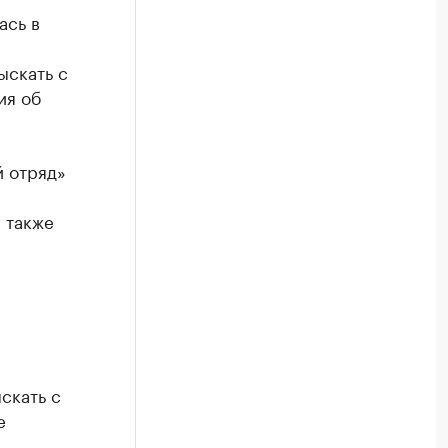
ась в
ыскать с
ия об
й отряд»
 также
е
скать с
е