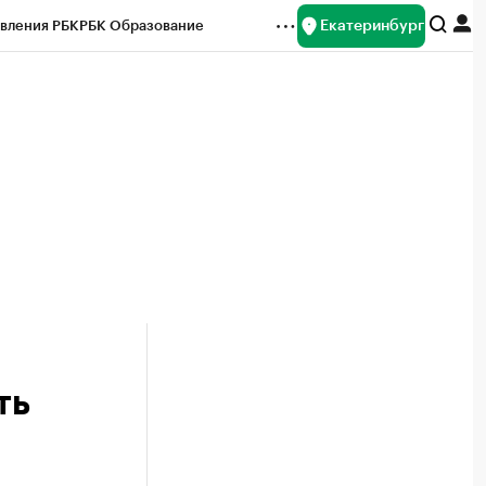
Екатеринбург
вления РБК
РБК Образование
редитные рейтинги
Франшизы
Газета
ок наличной валюты
ть