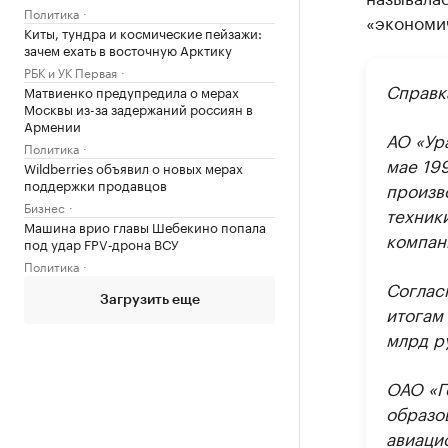
Политика
«экономи
Киты, тундра и космические пейзажи:
зачем ехать в восточную Арктику
РБК и УК Первая
Справк
Матвиенко предупредила о мерах
Москвы из-за задержаний россиян в
Армении
АО «Ур
Политика
мае 199
Wildberries объявил о новых мерах
поддержки продавцов
произв
Бизнес
техники
Машина врио главы Шебекино попала
компан
под удар FPV‑дрона ВСУ
Политика
Соглас
Загрузить еще
итогам 
млрд р
ОАО «Г
образо
авиаци