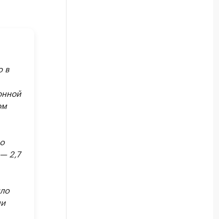
о в
онной
ом
о
— 2,7
ло
ми