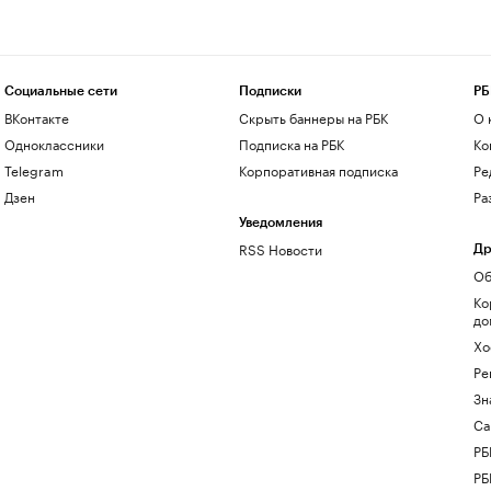
Социальные сети
Подписки
РБ
ВКонтакте
Скрыть баннеры на РБК
О 
Одноклассники
Подписка на РБК
Ко
Telegram
Корпоративная подписка
Ре
Дзен
Ра
Уведомления
RSS Новости
Др
Об
Ко
до
Хо
Ре
Зн
Са
РБ
РБ