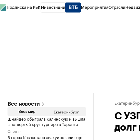
Подписка на РБК
Инвестиции
Мероприятия
Отрасли
Недви
РБК Курсы
РБК Life
Тренды
Визионеры
Национальные проекты
Горо
Спецпроекты СПб
Конференции СПб
Спецпроекты
Проверка конт
Екатеринбур
Все новости
Екатеринбург
Весь мир
С УЗ
Шнайдер обыграла Калинскую и вышла
в четвертый круг турнира в Торонто
долг
Спорт
В горах Казахстана эвакуировали еще