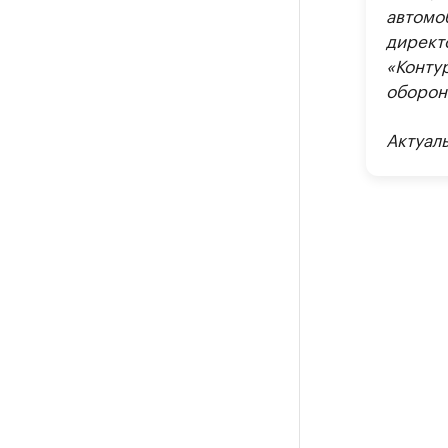
автомо
директ
«Конту
оборон
Актуал