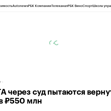
жимость
Autonews
РБК Компании
Телеканал
РБК Вино
Спорт
Школа упра
д
Стиль
Крипто
РБК Бизнес-среда
Дискуссионный клуб
Исследования
К
рагентов
Политика
Экономика
Бизнес
Технологии и медиа
Финансы
Рын
г
ГА через суд пытаются верну
 в ₽550 млн