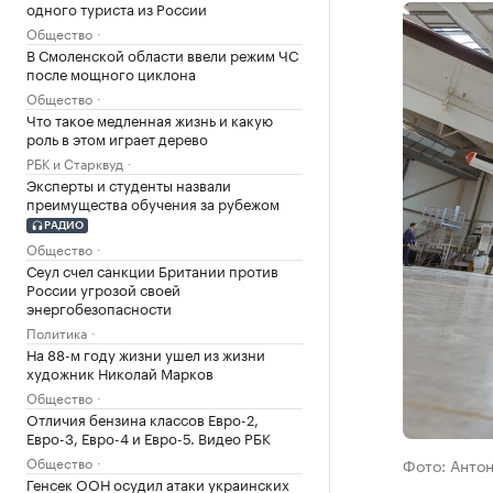
одного туриста из России
Общество
В Смоленской области ввели режим ЧС
после мощного циклона
Общество
Что такое медленная жизнь и какую
роль в этом играет дерево
РБК и Старквуд
Эксперты и студенты назвали
преимущества обучения за рубежом
РАДИО
Общество
Сеул счел санкции Британии против
России угрозой своей
энергобезопасности
Политика
На 88-м году жизни ушел из жизни
художник Николай Марков
Общество
Отличия бензина классов Евро-2,
Евро-3, Евро-4 и Евро-5. Видео РБК
Общество
Фото: Антон
Генсек ООН осудил атаки украинских