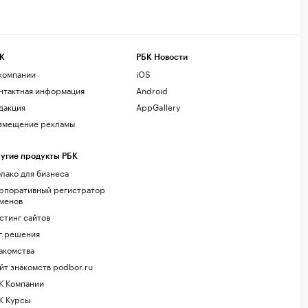
К
РБК Новости
компании
iOS
нтактная информация
Android
дакция
AppGallery
змещение рекламы
угие продукты РБК
лако для бизнеса
рпоративный регистратор
менов
стинг сайтов
г.решения
акомства
йт знакомств podbor.ru
К Компании
К Курсы