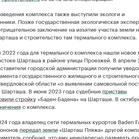
зведения комплекса также выступили экологи и
нники. Позже государственная экологическая экспер
трицательное заключение на изъятие участка земли н
арташа и строительство там термального комплекса.
 2022 года для термального комплекса нашли новое 
остоке Шарташа в районе улицы Проезжей. В апреле
дставители городской администрации получили увед
тамента государственного жилищного и строительног
Свердловской области «о выявлении самовольной пос
у Шарташа. В июне 2023 года судебные
приставы
овили стройку
«Баден-Бадена» на Шарташе. В октяб
аничения
с комплекса.
24 года владелец сети термальных курортов Baden F
Кононов
передал земли
«Шарташ Пляжа» другой компа
иматель сообщил, что ему неинтересно развивать пр