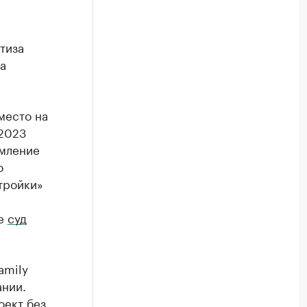
тиза
а
место на
 2023
омление
о
тройки»
ре
суд
amily
нии.
оект без