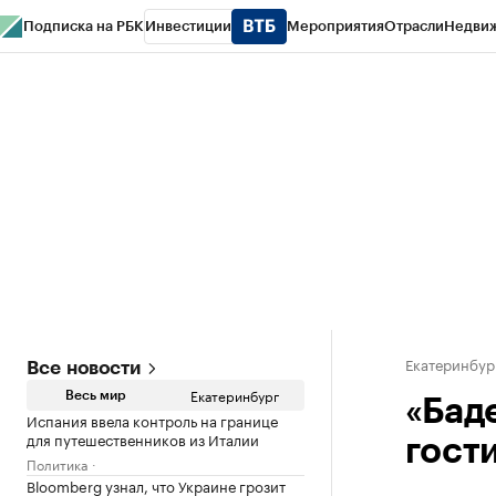
Подписка на РБК
Инвестиции
Мероприятия
Отрасли
Недви
РБК Курсы
РБК Life
Тренды
Визионеры
Национальные проекты
Горо
Спецпроекты СПб
Конференции СПб
Спецпроекты
Проверка конт
Екатеринбур
Все новости
Екатеринбург
Весь мир
«Бад
Испания ввела контроль на границе
для путешественников из Италии
гост
Политика
Bloomberg узнал, что Украине грозит