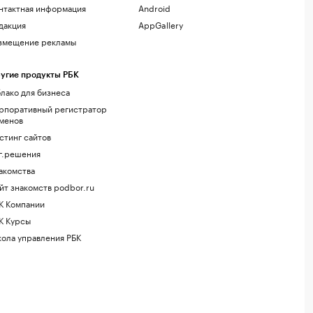
нтактная информация
Android
дакция
AppGallery
змещение рекламы
угие продукты РБК
лако для бизнеса
рпоративный регистратор
менов
стинг сайтов
г.решения
акомства
йт знакомств podbor.ru
К Компании
К Курсы
ола управления РБК