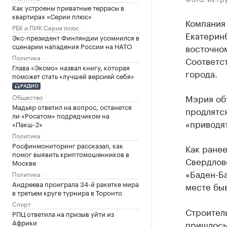
Как устроены приватные террасы в
квартирах «Серии плюс»
Компания
РБК и ПИК Серия плюс
Екатеринб
Экс-президент Финляндии усомнился в
сценарии нападения России на НАТО
восточно
Политика
Соответс
Глава «Эксмо» назвал книгу, которая
города.
поможет стать «лучшей версией себя»
РАДИО
Мэрия об
Общество
Мадьяр ответил на вопрос, останется
продлятся
ли «Росатом» подрядчиком на
«приводят
«Пакш-2»
Политика
Росфинмониторинг рассказал, как
Как ранее
помог выявить криптомошенников в
Свердлов
Москве
«Баден-Ба
Политика
Андреева проиграла 34-й ракетке мира
месте быв
в третьем круге турнира в Торонто
Спорт
Строитель
РПЦ ответила на призыв уйти из
Африки
пришлос