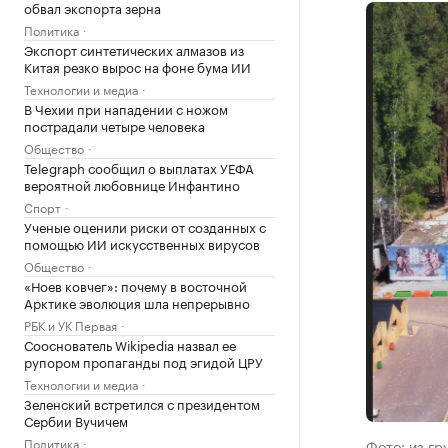
обвал экспорта зерна
Политика
Экспорт синтетических алмазов из
Китая резко вырос на фоне бума ИИ
Технологии и медиа
В Чехии при нападении с ножом
пострадали четыре человека
Общество
Telegraph сообщил о выплатах УЕФА
вероятной любовнице Инфантино
Спорт
Ученые оценили риски от созданных с
помощью ИИ искусственных вирусов
Общество
«Ноев ковчег»: почему в восточной
Арктике эволюция шла непрерывно
РБК и УК Первая
Сооснователь Wikipedia назвал ее
рупором пропаганды под эгидой ЦРУ
Технологии и медиа
Зеленский встретился с президентом
Сербии Вучичем
Политика
Фото: из г