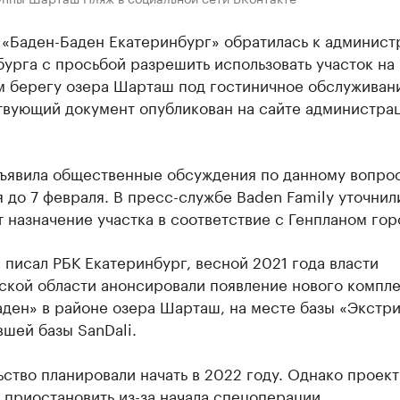
 «Баден-Баден Екатеринбург» обратилась к админист
урга с просьбой разрешить использовать участок на
м берегу озера Шарташ под гостиничное обслуживан
твующий документ опубликован на сайте администра
ъявила общественные обсуждения по данному вопрос
 до 7 февраля. В пресс-службе Baden Family уточнили
 назначение участка в соответствие с Генпланом гор
 писал РБК Екатеринбург, весной 2021 года власти
ской области анонсировали появление нового компл
ден» в районе озера Шарташ, на месте базы «Экстри
шей базы SanDali.
ство планировали начать в 2022 году. Однако проект
ь
приостановить
из-за начала спецоперации.