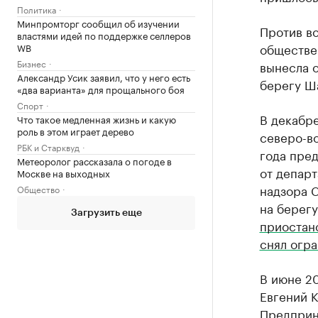
Политика
Минпромторг сообщил об изучении
Против во
властями идей по поддержке селлеров
обществе
WB
Бизнес
вынесла о
Александр Усик заявил, что у него есть
берегу Ш
«два варианта» для прощального боя
Спорт
В декабре
Что такое медленная жизнь и какую
роль в этом играет дерево
северо-в
РБК и Старквуд
года пре
Метеоролог рассказала о погоде в
от депар
Москве на выходных
надзора 
Общество
на берег
Загрузить еще
приостан
снял огр
В июне 20
Евгений 
Предприн