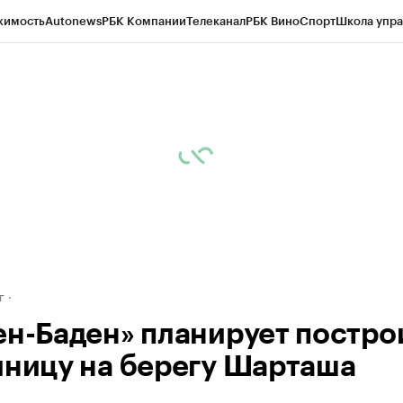
жимость
Autonews
РБК Компании
Телеканал
РБК Вино
Спорт
Школа упра
д
Стиль
Крипто
РБК Бизнес-среда
Дискуссионный клуб
Исследования
К
рагентов
Политика
Экономика
Бизнес
Технологии и медиа
Финансы
Рын
г
ен-Баден» планирует постро
иницу на берегу Шарташа