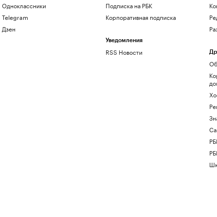
Одноклассники
Подписка на РБК
Ко
Telegram
Корпоративная подписка
Ре
Дзен
Ра
Уведомления
RSS Новости
Др
Об
Ко
до
Хо
Ре
Зн
Са
РБ
РБ
Шк