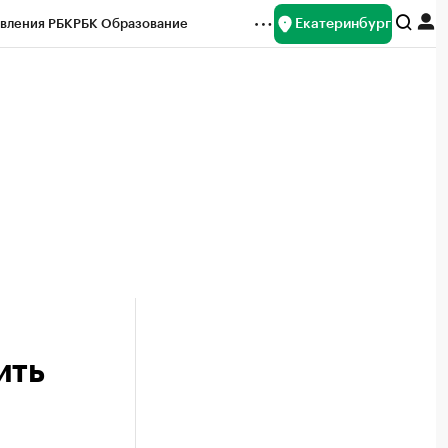
Екатеринбург
вления РБК
РБК Образование
редитные рейтинги
Франшизы
Газета
ок наличной валюты
ить