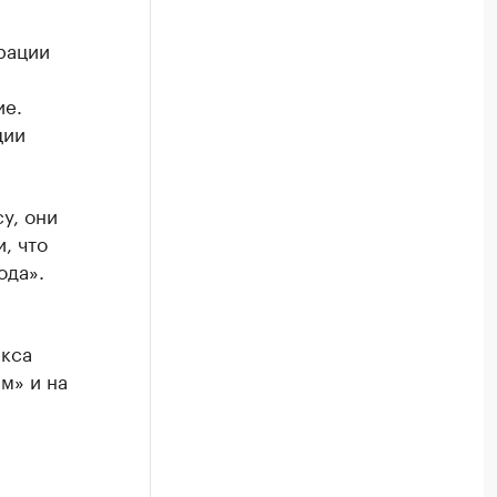
рации
ие.
ции
у, они
, что
ода».
екса
м» и на