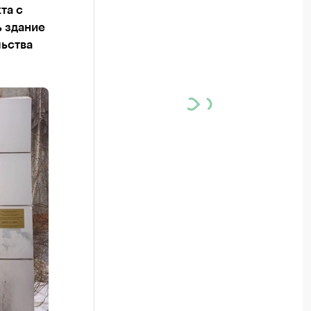
та с
 здание
ьства