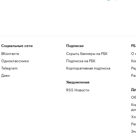
Социальные сети
Подписки
РБ
ВКонтакте
Скрыть баннеры на РБК
О 
Одноклассники
Подписка на РБК
Ко
Telegram
Корпоративная подписка
Ре
Дзен
Ра
Уведомления
RSS Новости
Др
Об
Ко
до
Хо
Ре
Зн