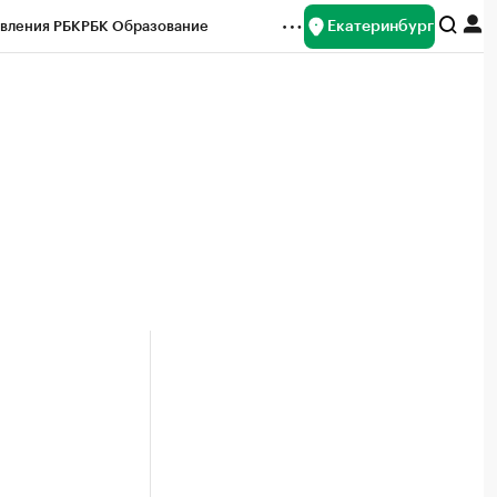
Екатеринбург
вления РБК
РБК Образование
редитные рейтинги
Франшизы
Газета
ок наличной валюты