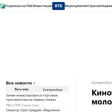
Подписка на РБК
Инвестиции
Мероприятия
Отрасли
Недви
РБК Курсы
РБК Life
Тренды
Визионеры
Национальные проекты
Горо
Спецпроекты СПб
Конференции СПб
Спецпроекты
Проверка конт
Екатеринбур
Все новости
Екатеринбург
Весь мир
Кино
Зачем инвестировать в торговые
пространства на первых этажах
моло
РБК и ПИК Серия плюс
Сенатор США предрек обеднение