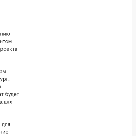
анию
ентом
проекта
вам
ург,
и
т будет
щадях
 для
ение