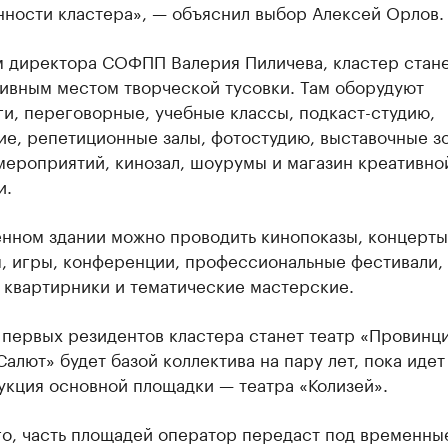
нности кластера», — объяснил выбор Алексей Орлов.
м директора СОФПП Валерия Пиличева, кластер стан
тивным местом творческой тусовки. Там оборудуют
и, переговорные, учебные классы, подкаст-студию,
ие, репетиционные залы, фотостудию, выставочные з
мероприятий, кинозал, шоурумы и магазин креативно
и.
енном здании можно проводить кинопоказы, концерты
, игры, конференции, профессиональные фестивали,
 квартирники и тематические мастерские.
 первых резидентов кластера станет театр «Провинц
Салют» будет базой коллектива на пару лет, пока идет
укция основной площадки — театра «Колизей».
го, часть площадей оператор передаст под временны