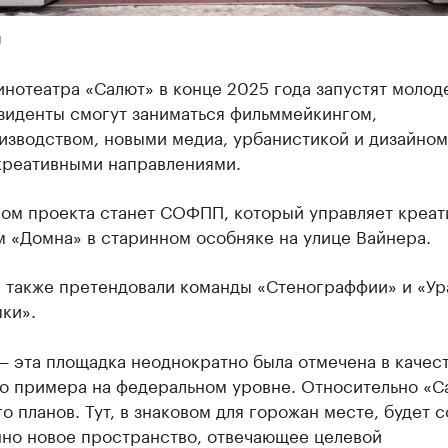
U
инотеатра «Салют» в конце 2025 года запустят моло
езиденты смогут заниматься фильммейкингом,
изводством, новыми медиа, урбанистикой и дизайном
креативными направлениями.
ом проекта станет СОФПП, который управляет креа
 «Домна» в старинном особняке на улице Вайнера.
е также претендовали команды «Стенограффии» и «Ур
ки».
— эта площадка неоднократно была отмечена в качес
о примера на федеральном уровне. Относительно «С
о планов. Тут, в знаковом для горожан месте, будет 
но новое пространство, отвечающее целевой