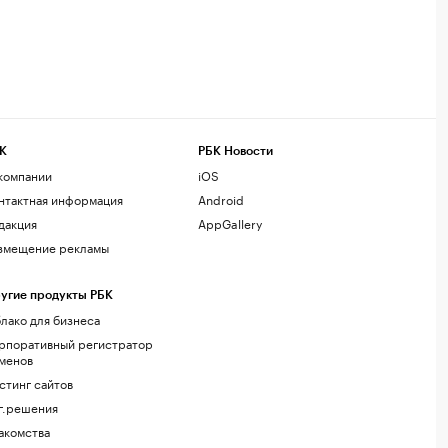
К
РБК Новости
компании
iOS
нтактная информация
Android
дакция
AppGallery
змещение рекламы
угие продукты РБК
лако для бизнеса
рпоративный регистратор
менов
стинг сайтов
г.решения
акомства