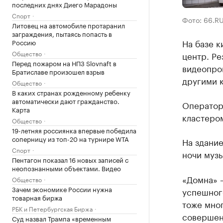
последних днях Диего Марадоны
Спорт
Фото: 66.R
Литовец на автомобиле протаранил
заграждения, пытаясь попасть в
На базе к
Россию
Общество
центр. Р
Перед пожаром на НПЗ Slovnaft в
видеопро
Братиславе произошел взрыв
другими 
Общество
В каких странах рожденному ребенку
автоматически дают гражданство.
Оператор
Карта
кластером
Общество
19-летняя россиянка впервые победила
соперницу из топ-20 на турнире WTA
На здани
Спорт
ночи музы
Пентагон показал 16 новых записей с
неопознанными объектами. Видео
«Домна» 
Общество
Зачем экономике России нужна
успешног
товарная биржа
тоже мног
РБК и Петербургская Биржа
совершен
Суд назвал Трампа «временным