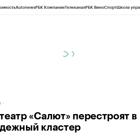
жимость
Autonews
РБК Компании
Телеканал
РБК Вино
Спорт
Школа упра
д
Стиль
Крипто
РБК Бизнес-среда
Дискуссионный клуб
Исследования
К
рагентов
Политика
Экономика
Бизнес
Технологии и медиа
Финансы
Рын
г
театр «Салют» перестроят в
дежный кластер