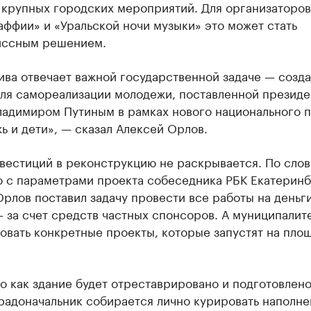
 крупных городских мероприятий. Для организаторов
ффии» и «Уральской ночи музыки» это может стать
ссным решением.
ива отвечает важной государственной задаче — созд
для самореализации молодежи, поставленной презид
ладимиром Путиным в рамках нового национального 
 и дети», — сказал Алексей Орлов.
вестиций в реконструкцию не раскрывается. По сло
о с параметрами проекта собеседника РБК Екатеринб
рлов поставил задачу провести все работы на деньг
 за счет средств частных спонсоров. А муниципалите
овать конкретные проекты, которые запустят на пло
.
о как здание будет отреставрировано и подготовлено
радоначальник собирается лично курировать наполн