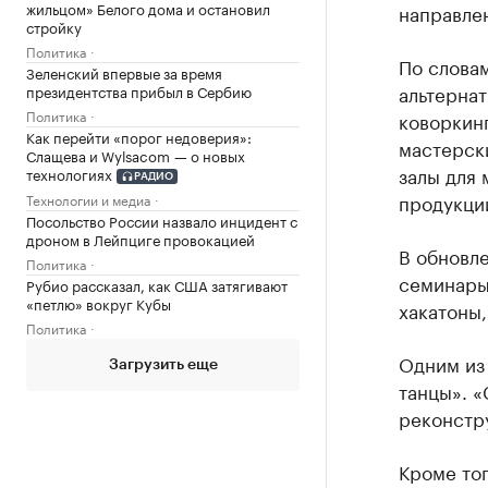
жильцом» Белого дома и остановил
направле
стройку
Политика
По слова
Зеленский впервые за время
альтерна
президентства прибыл в Сербию
Политика
коворкинг
Как перейти «порог недоверия»:
мастерск
Слащева и Wylsacom — о новых
залы для 
технологиях
РАДИО
продукци
Технологии и медиа
Посольство России назвало инцидент с
дроном в Лейпциге провокацией
В обновл
Политика
семинары
Рубио рассказал, как США затягивают
«петлю» вокруг Кубы
хакатоны,
Политика
Одним из
Загрузить еще
танцы». «
реконстр
Кроме то