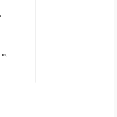
ю
м
ни,