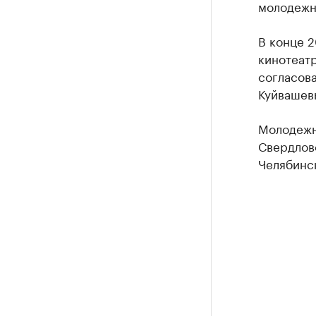
молодежно
В конце 
кинотеатр
согласов
Куйвашев
Молодежн
Свердлов
Челябинск