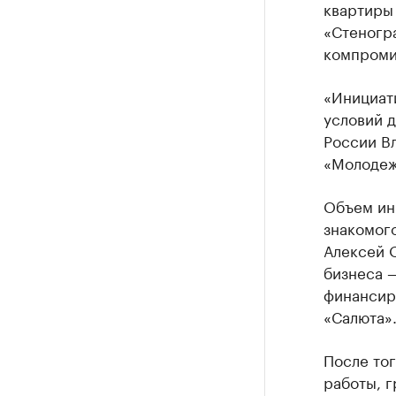
квартиры
«Стеногра
компроми
«Инициат
условий 
России В
«Молодежь
Объем ин
знакомог
Алексей О
бизнеса —
финансир
«Салюта»
После тог
работы, г