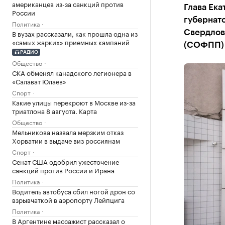
американцев из-за санкций против
Глава Ека
России
губернат
Политика
В вузах рассказали, как прошла одна из
Свердлов
«самых жарких» приемных кампаний
(СОФПП)
РАДИО
Общество
СКА обменял канадского легионера в
«Салават Юлаев»
Спорт
Какие улицы перекроют в Москве из-за
триатлона 8 августа. Карта
Общество
Мельникова назвала мерзким отказ
Хорватии в выдаче виз россиянам
Спорт
Сенат США одобрил ужесточение
санкций против России и Ирана
Политика
Водитель автобуса сбил ногой дрон со
взрывчаткой в аэропорту Лейпцига
Политика
В Аргентине массажист рассказал о