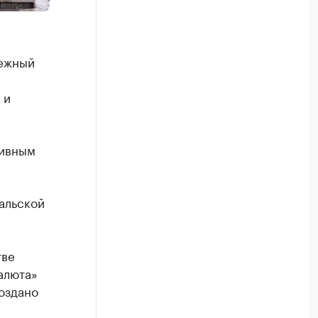
дежный
 и
тивным
альской
тве
алюта»
создано