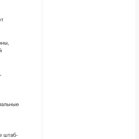
ет
оны,
й
,
иальные
е штаб-