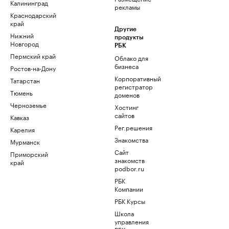
Калининград
рекламы
Краснодарский
край
Другие
Нижний
продукты
Новгород
РБК
Пермский край
Облако для
бизнеса
Ростов-на-Дону
Корпоративный
Татарстан
регистратор
Тюмень
доменов
Черноземье
Хостинг
сайтов
Кавказ
Рег.решения
Карелия
Знакомства
Мурманск
Сайт
Приморский
знакомств
край
podbor.ru
РБК
Компании
РБК Курсы
Школа
управления