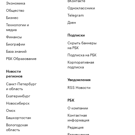
ВКонтакте
Экономика
Одноклассники
Общество
Telegram
Бизнес
Дзен
Технологии и
медиа
Финансы
Подписки
Скрыть баннеры
Биографии
на РБК
База знаний
Подписка на РБК
РБК Образование
Корпоративная
подписка
Новости
регионов
Уведомления
Санкт-Петербург
RSS Новости
и область
Екатеринбург
РБК
Новосибирск
О компании
Омск
Контактная
Башкортостан
информация
Вологодская
Редакция
область
Размещение