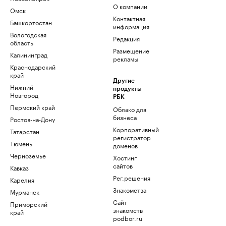
О компании
Омск
Контактная
Башкортостан
информация
Вологодская
Редакция
область
Размещение
Калининград
рекламы
Краснодарский
край
Другие
Нижний
продукты
Новгород
РБК
Пермский край
Облако для
бизнеса
Ростов-на-Дону
Корпоративный
Татарстан
регистратор
Тюмень
доменов
Черноземье
Хостинг
сайтов
Кавказ
Рег.решения
Карелия
Знакомства
Мурманск
Сайт
Приморский
знакомств
край
podbor.ru