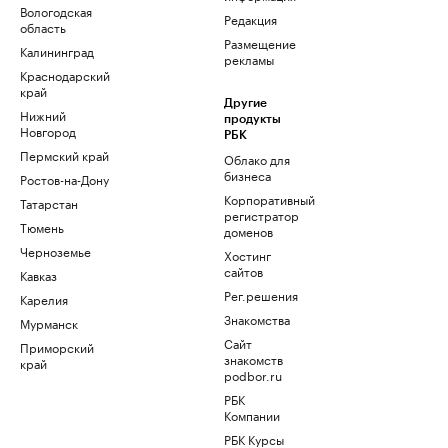
Вологодская
Редакция
область
Размещение
Калининград
рекламы
Краснодарский
край
Другие
Нижний
продукты
Новгород
РБК
Пермский край
Облако для
бизнеса
Ростов-на-Дону
Корпоративный
Татарстан
регистратор
Тюмень
доменов
Черноземье
Хостинг
сайтов
Кавказ
Рег.решения
Карелия
Знакомства
Мурманск
Сайт
Приморский
знакомств
край
podbor.ru
РБК
Компании
РБК Курсы