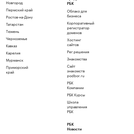
Новгород
РБК
Пермский край
Облако для
бизнеса
Ростов-на-Дону
Корпоративный
Татарстан
регистратор
Тюмень
доменов
Черноземье
Хостинг
сайтов
Кавказ
Рег.решения
Карелия
Знакомства
Мурманск
Сайт
Приморский
знакомств
край
podbor.ru
РБК
Компании
РБК Курсы
Школа
управления
РБК
РБК
Новости