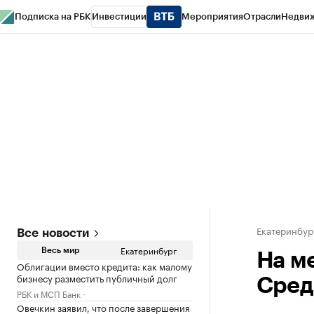
Подписка на РБК
Инвестиции
Мероприятия
Отрасли
Недви
РБК Курсы
РБК Life
Тренды
Визионеры
Национальные проекты
Горо
Спецпроекты СПб
Конференции СПб
Спецпроекты
Проверка конт
Екатеринбур
Все новости
Екатеринбург
Весь мир
На м
Облигации вместо кредита: как малому
бизнесу разместить публичный долг
Сред
РБК и МСП Банк
Овечкин заявил, что после завершения