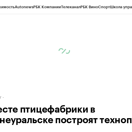
жимость
Autonews
РБК Компании
Телеканал
РБК Вино
Спорт
Школа упра
д
Стиль
Крипто
РБК Бизнес-среда
Дискуссионный клуб
Исследования
К
рагентов
Политика
Экономика
Бизнес
Технологии и медиа
Финансы
Рын
г
есте птицефабрики в
неуральске построят техно