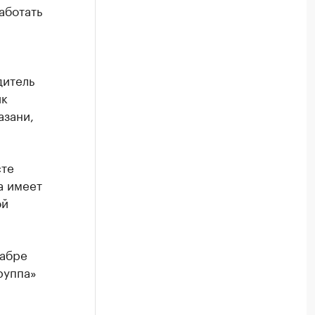
аботать
дитель
ик
азани,
сте
а имеет
ой
абре
руппа»