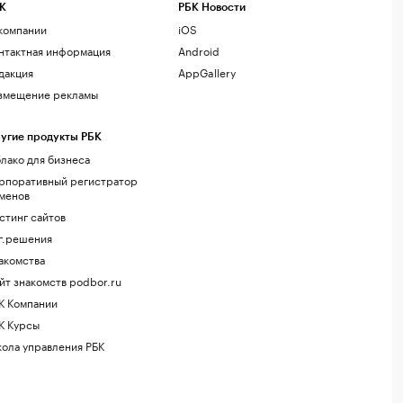
К
РБК Новости
компании
iOS
нтактная информация
Android
дакция
AppGallery
змещение рекламы
угие продукты РБК
лако для бизнеса
рпоративный регистратор
менов
стинг сайтов
г.решения
акомства
йт знакомств podbor.ru
К Компании
К Курсы
ола управления РБК