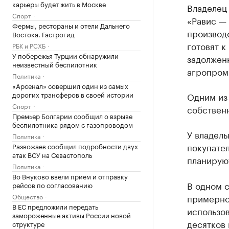
карьеры будет жить в Москве
Владелец
Спорт
«Равис —
Фермы, рестораны и отели Дальнего
производс
Востока. Гастрогид
готовят к
РБК и РСХБ
У побережья Турции обнаружили
задолженн
неизвестный беспилотник
агропром
Политика
«Арсенал» совершил один из самых
дорогих трансферов в своей истории
Одним из 
Спорт
собственн
Премьер Болгарии сообщил о взрыве
беспилотника рядом с газопроводом
У владель
Политика
покупател
Развожаев сообщил подробности двух
атак ВСУ на Севастополь
планируют
Политика
Во Внуково ввели прием и отправку
В одном с
рейсов по согласованию
Общество
примерно 
В ЕС предложили передать
использов
замороженные активы России новой
десятков 
структуре