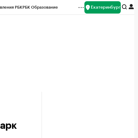
Екатеринбург
вления РБК
РБК Образование
редитные рейтинги
Франшизы
Газета
ок наличной валюты
парк