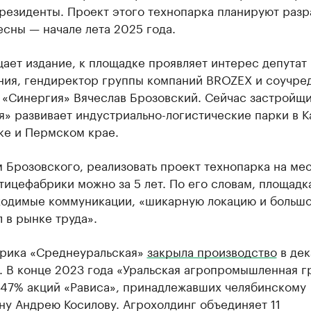
резиденты. Проект этого технопарка планируют разр
есны — начале лета 2025 года.
ает издание, к площадке проявляет интерес депутат
ния, гендиректор группы компаний BROZEX и соучре
 «Синергия» Вячеслав Брозовский. Сейчас застройщ
» развивает индустриально-логистические парки в К
ке и Пермском крае.
 Брозовского, реализовать проект технопарка на ме
ицефабрики можно за 5 лет. По его словам, площадк
ходимые коммуникации, «шикарную локацию и больш
 в рынке труда».
рика «Среднеуральская»
закрыла производство
в дек
. В конце 2023 года «Уральская агропромышленная г
 47% акций «Рависа», принадлежавших челябинскому
ну Андрею Косилову. Агрохолдинг объединяет 11