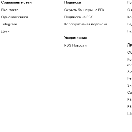
Социальные сети
Подписки
РБ
ВКонтакте
Скрыть баннеры на РБК
О 
Одноклассники
Подписка на РБК
Ко
Telegram
Корпоративная подписка
Ре
Дзен
Ра
Уведомления
RSS Новости
Др
Об
Ко
до
Хо
Ре
Зн
Са
РБ
РБ
Шк