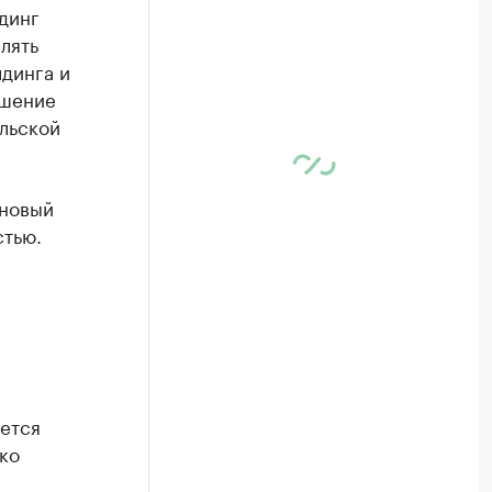
динг
лять
лдинга и
ашение
льской
 новый
стью.
ется
ко