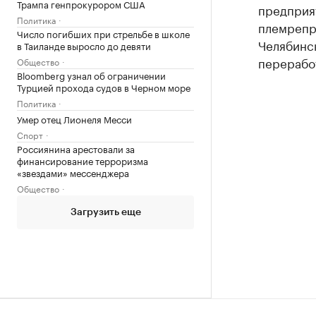
Трампа генпрокурором США
предприят
Политика
племрепр
Число погибших при стрельбе в школе
Челябинск
в Таиланде выросло до девяти
переработ
Общество
Bloomberg узнал об ограничении
Турцией прохода судов в Черном море
Политика
Умер отец Лионеля Месси
Спорт
Россиянина арестовали за
финансирование терроризма
«звездами» мессенджера
Общество
Загрузить еще