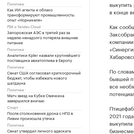
выкупить 
Политика
Как ИИ-агенты и облако
в конце в
трансформируют промышленность:
опыт «Норникеля»
Как сообщ
РБК и Yandex Cloud
Запорожская АЭС в третий раз за
Заксобра
неделю ненадолго потеряла внешнее
компании
питание
«Синергия
Политика
Аналитики Kpler назвали крупнейшего
Хабаровс
поставщика авиатоплива в Европу
Политика
По словам
Сенат США согласовал краткосрочный
бюджет, чтобы избежать нового
бывшей пт
шатдауна
все необ
Политика
потенциал
Матч звезд на Кубке Овечкина
завершился вничью
Спорт
Птицефаб
После столкновения дрона с НПЗ в
2021 года
Ливии произошла утечка
выкупила
Политика
бизнесме
Сенат утвердил личного адвоката