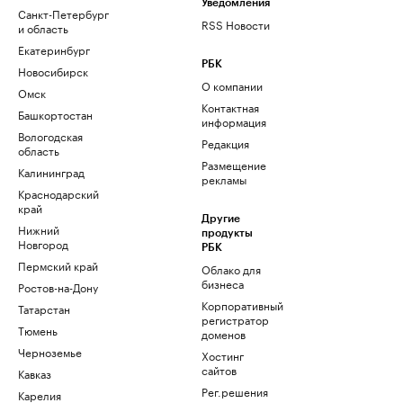
Уведомления
Санкт-Петербург
RSS Новости
и область
Екатеринбург
РБК
Новосибирск
О компании
Омск
Контактная
Башкортостан
информация
Вологодская
Редакция
область
Размещение
Калининград
рекламы
Краснодарский
край
Другие
Нижний
продукты
Новгород
РБК
Пермский край
Облако для
бизнеса
Ростов-на-Дону
Корпоративный
Татарстан
регистратор
Тюмень
доменов
Черноземье
Хостинг
сайтов
Кавказ
Рег.решения
Карелия