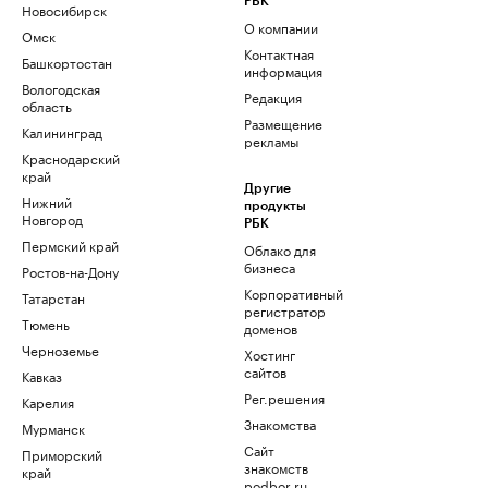
РБК
Новосибирск
О компании
Омск
Контактная
Башкортостан
информация
Вологодская
Редакция
область
Размещение
Калининград
рекламы
Краснодарский
край
Другие
Нижний
продукты
Новгород
РБК
Пермский край
Облако для
бизнеса
Ростов-на-Дону
Корпоративный
Татарстан
регистратор
Тюмень
доменов
Черноземье
Хостинг
сайтов
Кавказ
Рег.решения
Карелия
Знакомства
Мурманск
Сайт
Приморский
знакомств
край
podbor.ru