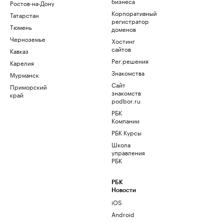
бизнеса
Ростов-на-Дону
Корпоративный
Татарстан
регистратор
Тюмень
доменов
Черноземье
Хостинг
сайтов
Кавказ
Рег.решения
Карелия
Знакомства
Мурманск
Сайт
Приморский
знакомств
край
podbor.ru
РБК
Компании
РБК Курсы
Школа
управления
РБК
РБК
Новости
iOS
Android