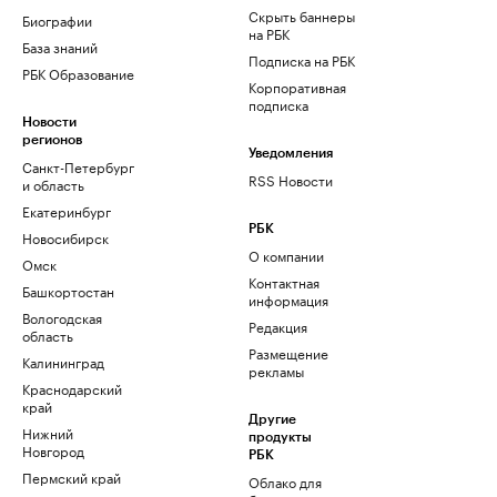
Скрыть баннеры
Биографии
на РБК
База знаний
Подписка на РБК
РБК Образование
Корпоративная
подписка
Новости
регионов
Уведомления
Санкт-Петербург
RSS Новости
и область
Екатеринбург
РБК
Новосибирск
О компании
Омск
Контактная
Башкортостан
информация
Вологодская
Редакция
область
Размещение
Калининград
рекламы
Краснодарский
край
Другие
Нижний
продукты
Новгород
РБК
Пермский край
Облако для