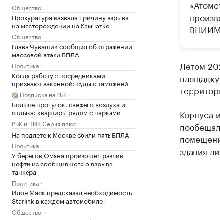
«Атомс
Общество
произв
Прокуратура назвала причину взрыва
на месторождении на Камчатке
ВНИИМ
Общество
Глава Чувашии сообщил об отражении
массовой атаки БПЛА
Летом 20
Политика
Когда работу с посредниками
площадку
признают законной: суды с таможней
территор
Подписка на РБК
Больше прогулок, свежего воздуха и
отдыха: квартиры рядом с парками
Корпуса и
РБК и ПИК Серия плюс
пообещали
На подлете к Москве сбили пять БПЛА
помещения
Политика
здания ли
У берегов Омана произошел разлив
нефти из сообщившего о взрыве
танкера
Политика
Илон Маск предсказал необходимость
Starlink в каждом автомобиле
Общество