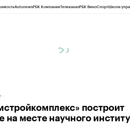
жимость
Autonews
РБК Компании
Телеканал
РБК Вино
Спорт
Школа упра
д
Стиль
Крипто
РБК Бизнес-среда
Дискуссионный клуб
Исследования
К
рагентов
Политика
Экономика
Бизнес
Технологии и медиа
Финансы
Рын
г
мстройкомплекс» построит
е на месте научного институ