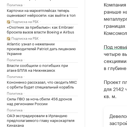
Компания 
Политика
Карточки на маркетплейсах теперь
раньше н
оценивают нейросети: как выйти в топ
металлург
Подписка на РБК
границах 
«Охотник за прибылью»: как Embraer
бросила вызов власти Boeing и Airbus
Комсомол
Подписка на РБК
Atlantic узнал о нежелании
Под новый
производителей Patriot дать лицензию
четыре в
Украине
Политика
секциями
Власти сообщили о погибших при
в глубине
атаке БПЛА на Нижнекамск
Политика
Проект пл
Кононенко рассказал, что сводить МКС
с орбиты будет специальный корабль
для 2142 
Политика
кв. м.
Силы ПВО за ночь сбили 456 дронов
над регионами России
Политика
Девело
ОАЭ экстрадировали в Ирландию
предполагаемого главу наркокартеля
застро
Кинахана