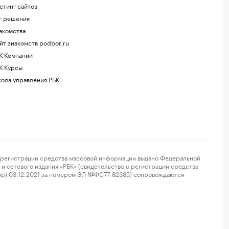
стинг сайтов
г.решения
акомства
йт знакомств podbor.ru
К Компании
К Курсы
ола управления РБК
регистрации средства массовой информации выдано Федеральной
и сетевого издания «РБК» (свидетельство о регистрации средства
ор) 03.12.2021 за номером ЭЛ №ФС77-82385) сопровождаются