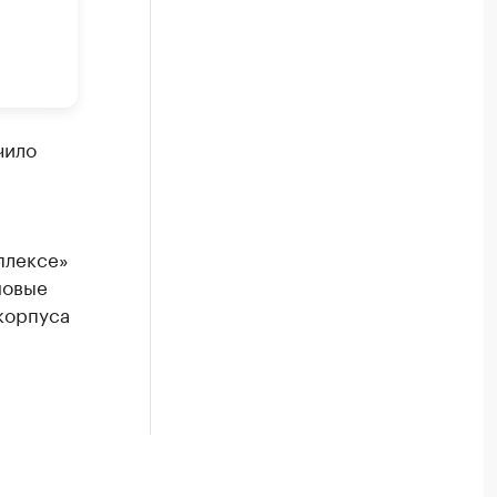
чило
плексе»
новые
корпуса