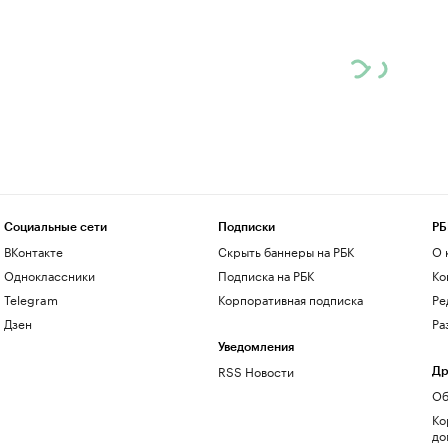
Социальные сети
Подписки
РБ
ВКонтакте
Скрыть баннеры на РБК
О 
Одноклассники
Подписка на РБК
Ко
Telegram
Корпоративная подписка
Ре
Дзен
Ра
Уведомления
RSS Новости
Др
Об
Ко
до