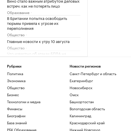
Вино стало важным атрибутом деловых
встреч: как не потерять лицо
Образование
В Британии попытка освободить
тюрьмы привела к угрозе их
переполнения
Общество
Главные новости к утру 10 августа
Общество
Что известно об атаках БПЛА на
регионы России. Главное к 10 августа
Политика
Рубрики
Новости регионов
Политика
Санкт-Петербург и область
Загрузить еще
Экономика
Екатеринбург
Общество
Новосибирск
Бизнес
Омск
Технологии и медиа
Башкортостан
Финансы
Вологодская область
Биографии
Калининград
База знаний
Краснодарский край
РБК Образование
Нижний Новгород