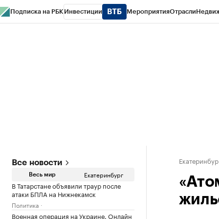
Подписка на РБК
Инвестиции
Мероприятия
Отрасли
Недви
РБК Курсы
РБК Life
Тренды
Визионеры
Национальные проекты
Горо
Спецпроекты СПб
Конференции СПб
Спецпроекты
Проверка конт
Екатеринбур
Все новости
Екатеринбург
Весь мир
«Ато
В Татарстане объявили траур после
атаки БПЛА на Нижнекамск
жиль
Политика
Военная операция на Украине. Онлайн