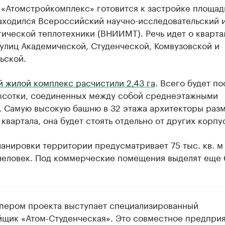
«Атомстройкомплекс» готовится к застройке площадк
аходился Всероссийский научно-исследовательский 
ической теплотехники (ВНИИМТ). Речь идет о кварта
улиц Академической, Студенческой, Комвузовской и
ьской.
 жилой комплекс расчистили 2,43 га
. Всего будет п
ысотки, соединенных между собой среднеэтажными
. Самую высокую башню в 32 этажа архитекторы раз
 квартала, она будет стоять отдельно от других корпу
анировки территории предусматривает 75 тыс. кв. м
человек. Под коммерческие помещения выделят еще 6
пером проекта выступает специализированный
йщик «Атом-Студенческая». Это совместное предпри