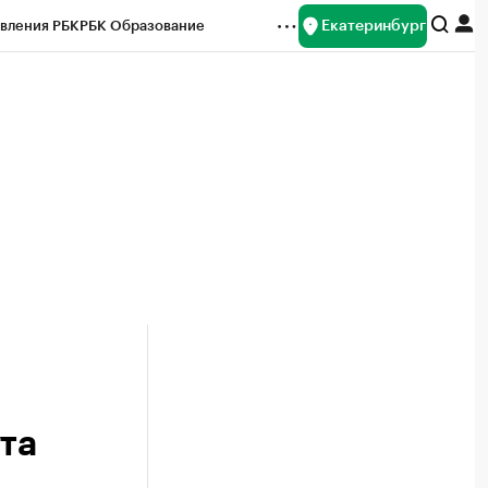
Екатеринбург
вления РБК
РБК Образование
редитные рейтинги
Франшизы
Газета
ок наличной валюты
та