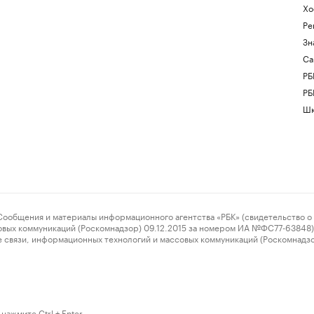
Хо
Ре
Зн
Са
РБ
РБ
Шк
ения и материалы информационного агентства «РБК» (свидетельство о 
овых коммуникаций (Роскомнадзор) 09.12.2015 за номером ИА №ФС77-63848) 
 связи, информационных технологий и массовых коммуникаций (Роскомнадз
нажмите Ctrl + Enter