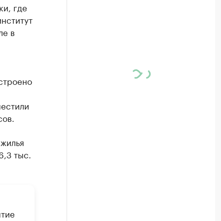
и, где
институт
ле в
остроено
местили
сов.
 жилья
,3 тыс.
ятие