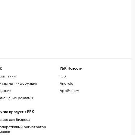
К
РБК Новости
компании
iOS
нтактная информация
Android
дакция
AppGallery
змещение рекламы
угие продукты РБК
лако для бизнеса
рпоративный регистратор
менов