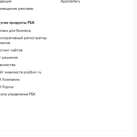
дакция
AppGallery
змещение рекламы
угие продукты РБК
лако для бизнеса
рпоративный регистратор
менов
стинг сайтов
г.решения
акомства
йт знакомств podbor.ru
К Компании
К Курсы
ола управления РБК