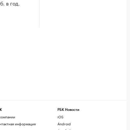
. в год.
К
РБК Новости
компании
iOS
нтактная информация
Android