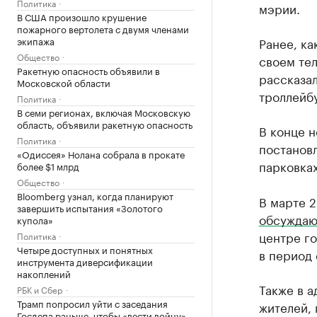
Политика
мэрии.
В США произошло крушение
пожарного вертолета с двумя членами
экипажа
Ранее, ка
Общество
своем тел
Ракетную опасность объявили в
рассказал
Московской области
троллейбу
Политика
В семи регионах, включая Московскую
область, объявили ракетную опасность
В конце 
Политика
постановл
«Одиссея» Нолана собрала в прокате
парковка
более $1 млрд
Общество
Bloomberg узнал, когда планируют
В марте 2
завершить испытания «Золотого
обсуждаю
купола»
центре го
Политика
Четыре доступных и понятных
в период 
инструмента диверсификации
накоплений
Также в 
РБК и Сбер
Трамп попросил уйти с заседания
жителей, 
Госдепа раньше, чтобы «вести войну»