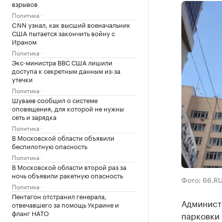
взрывов
Политика
CNN узнал, как высший военачальник
США пытается закончить войну с
Ираном
Политика
Экс-министра ВВС США лишили
доступа к секретным данным из-за
утечки
Политика
Шуваев сообщил о системе
оповещения, для которой не нужны
сеть и зарядка
Политика
В Московской области объявили
беспилотную опасность
Политика
В Московской области второй раз за
ночь объявили ракетную опасность
Фото: 66.R
Политика
Пентагон отстранил генерала,
Админист
отвечавшего за помощь Украине и
фланг НАТО
парковки 