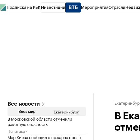
Подписка на РБК
Инвестиции
Мероприятия
Отрасли
Недви
РБК Курсы
РБК Life
Тренды
Визионеры
Национальные проекты
Горо
Спецпроекты СПб
Конференции СПб
Спецпроекты
Проверка конт
Екатеринбур
Все новости
Екатеринбург
Весь мир
В Ек
В Московской области отменили
ракетную опасность
отме
Политика
Мэр Киева сообщил о пожарах после