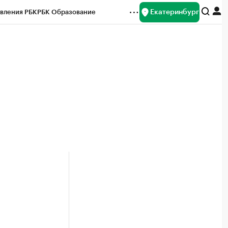
Екатеринбург
вления РБК
РБК Образование
редитные рейтинги
Франшизы
Газета
ок наличной валюты