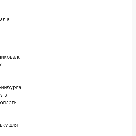
ал в
ликовала
х
ринбурга
у в
 оплаты
вку для