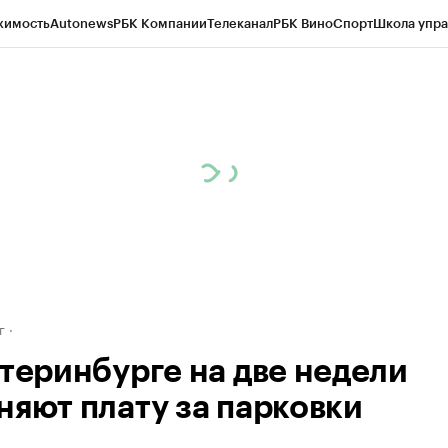
жимость
Autonews
РБК Компании
Телеканал
РБК Вино
Спорт
Школа упра
д
Стиль
Крипто
РБК Бизнес-среда
Дискуссионный клуб
Исследования
К
рагентов
Политика
Экономика
Бизнес
Технологии и медиа
Финансы
Рын
г
атеринбурге на две недели
няют плату за парковки