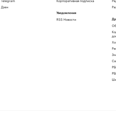
Telegram
Корпоративная подписка
Ре
Дзен
Ра
Уведомления
RSS Новости
Др
Об
Ко
до
Хо
Ре
Зн
Са
РБ
РБ
Шк