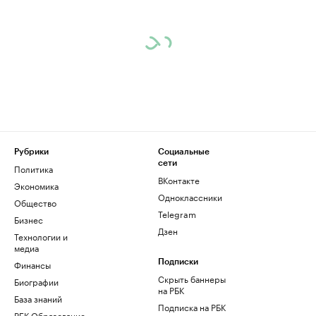
Рубрики
Социальные
сети
Политика
ВКонтакте
Экономика
Одноклассники
Общество
Telegram
Бизнес
Дзен
Технологии и
медиа
Финансы
Подписки
Скрыть баннеры
Биографии
на РБК
База знаний
Подписка на РБК
РБК Образование