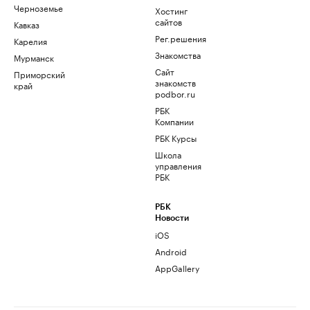
Черноземье
Хостинг
сайтов
Кавказ
Рег.решения
Карелия
Знакомства
Мурманск
Сайт
Приморский
знакомств
край
podbor.ru
РБК
Компании
РБК Курсы
Школа
управления
РБК
РБК
Новости
iOS
Android
AppGallery