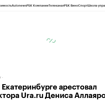
жимость
Autonews
РБК Компании
Телеканал
РБК Вино
Спорт
Школа упра
д
Стиль
Крипто
РБК Бизнес-среда
Дискуссионный клуб
Исследования
К
рагентов
Политика
Экономика
Бизнес
Технологии и медиа
Финансы
Рын
г
в Екатеринбурге арестовал
ктора Ura.ru Дениса Аллаяр