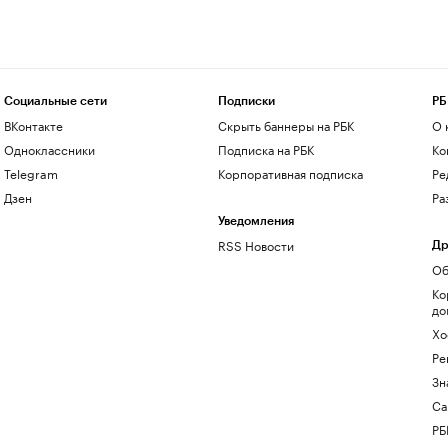
Социальные сети
Подписки
РБ
ВКонтакте
Скрыть баннеры на РБК
О 
Одноклассники
Подписка на РБК
Ко
Telegram
Корпоративная подписка
Ре
Дзен
Ра
Уведомления
RSS Новости
Др
Об
Ко
до
Хо
Ре
Зн
Са
РБ