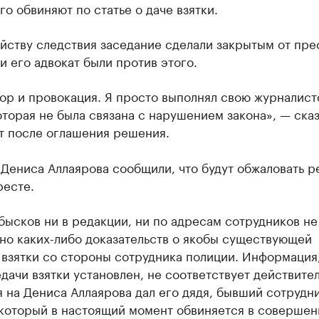
Его обвиняют по статье о даче взятки.
йству следствия заседание сделали закрытым от пре
и его адвокат были против этого.
ор и провокация. Я просто выполнял свою журналис
оторая не была связана с нарушением закона», — ска
т после оглашения решения.
 Дениса Аллаярова сообщили, что будут обжаловать 
ресте.
бысков ни в редакции, ни по адресам сотрудников не
но каких-либо доказательств о якобы существующей
взятки со стороны сотрудника полиции. Информация,
дачи взятки установлен, не соответствует действите
 на Дениса Аллаярова дал его дядя, бывший сотрудн
 который в настоящий момент обвиняется в совершен