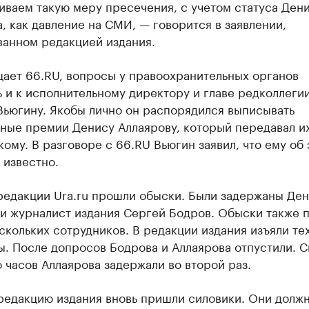
иваем такую меру пресечения, с учетом статуса Ден
, как давление на СМИ, — говорится в заявлении,
ванном редакцией издания.
щает 66.RU, вопросы у правоохранительных органов
 и к исполнительному директору и главе редколлеги
Вьюгину. Якобы лично он распорядился выписывать
ные премии Денису Аллаярову, который передавал и
ому. В разговоре с 66.RU Вьюгин заявил, что ему об
 известно.
редакции Ura.ru прошли обыски. Были задержаны Де
 и журналист издания Сергей Бодров. Обыски также 
скольких сотрудников. В редакции издания изъяли те
. После допросов Бодрова и Аллаярова отпустили. С
 часов Аллаярова задержали во второй раз.
 редакцию издания вновь пришли силовики. Они долж