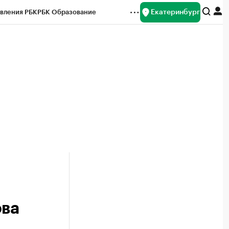
Екатеринбург
вления РБК
РБК Образование
редитные рейтинги
Франшизы
Газета
ок наличной валюты
ова