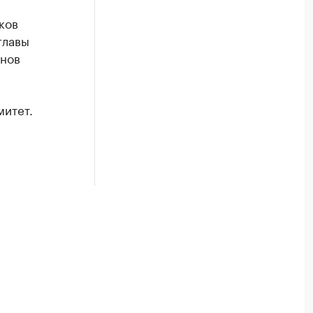
ков
главы
анов
митет.