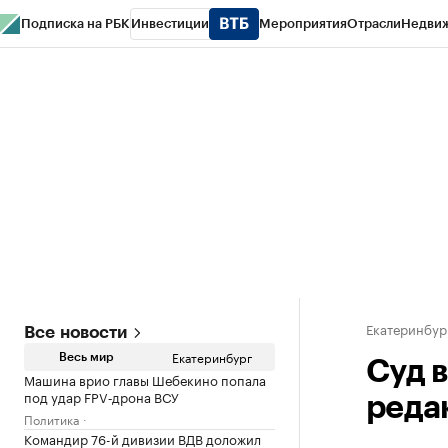
Подписка на РБК
Инвестиции
Мероприятия
Отрасли
Недви
РБК Курсы
РБК Life
Тренды
Визионеры
Национальные проекты
Горо
Спецпроекты СПб
Конференции СПб
Спецпроекты
Проверка конт
Екатеринбур
Все новости
Екатеринбург
Весь мир
Суд 
Машина врио главы Шебекино попала
под удар FPV‑дрона ВСУ
реда
Политика
Командир 76-й дивизии ВДВ доложил