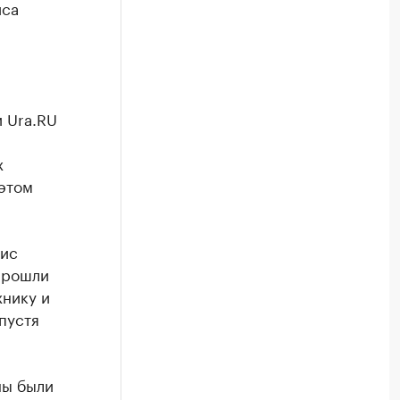
иса
и Ura.RU
х
 этом
нис
прошли
хнику и
пустя
ны были