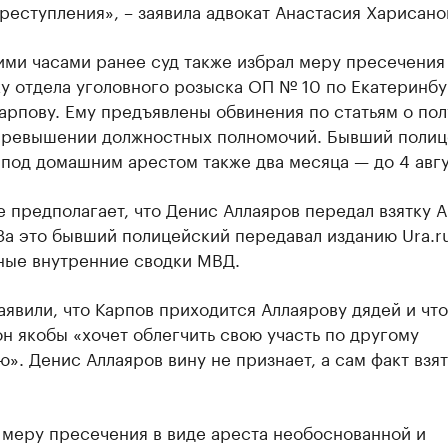
реступления», – заявила адвокат Анастасия Харисано
ми часами ранее суд также избрал меру пресечения 
у отдела уголовного розыска ОП № 10 по Екатеринбу
арпову. Ему предъявлены обвинения по статьям о по
 превышении должностных полномочий. Бывший поли
под домашним арестом также два месяца — до 4 авгу
 предполагает, что Денис Аллаяров передал взятку 
За это бывший полицейский передавал изданию Ura.r
ные внутренние сводки МВД.
заявили, что Карпов приходится Аллаярову дядей и чт
н якобы «хочет облегчить свою участь по другому
». Денис Аллаяров вину не признает, а сам факт взя
 меру пресечения в виде ареста необоснованной и