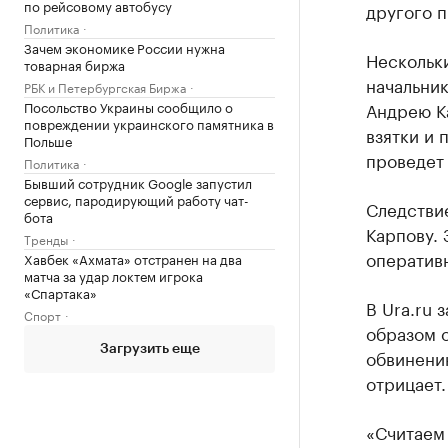
по рейсовому автобусу
другого п
Политика
Зачем экономике России нужна
Нескольки
товарная биржа
начальник
РБК и Петербургская Биржа
Посольство Украины сообщило о
Андрею К
повреждении украинского памятника в
взятки и
Польше
проведет 
Политика
Бывший сотрудник Google запустил
сервис, пародирующий работу чат-
Следствие
бота
Карпову. 
Тренды
оператив
Хавбек «Ахмата» отстранен на два
матча за удар локтем игрока
«Спартака»
В Ura.ru 
Спорт
образом о
Загрузить еще
обвинению
отрицает.
«Считаем