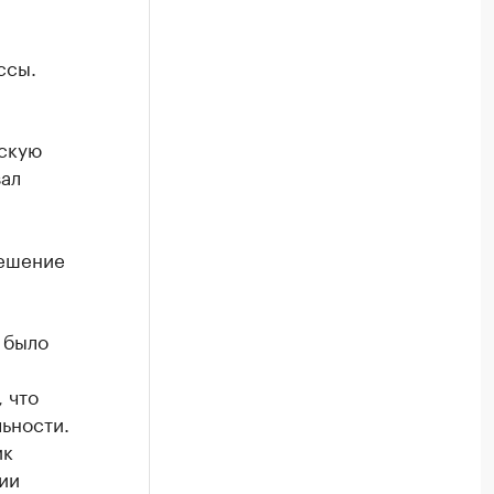
ссы.
тскую
зал
решение
 было
 что
льности.
ик
ии