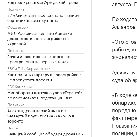
контролироваться Ормузский пролив
августа. 
Политика
«ИжАвиа» занялась восстановлением
По ходата
сертификата эксплуатанта
Аллаяров 
Общество
МИД России заявил, что Армения
демонстративно «заигрывает» с
«Это огов
Украиной
работу, к
Политика
журналис
Зачем инвестировать в торговые
пространства на первых этажах
РБК и ПИК Серия плюс
Адвокаты
Как принять квартиру в новостройке и
суда об а
не пропустить дефекты
РБК Компании
Минобороны показало удар «Гераней»
«В ходе о
по локомотиву и подстанции ВСУ
обнаруже
Политика
передаче 
Александрова первой вышла в
четвертый круг «тысячника» WTA в
факт пере
Торонто
Показания
Спорт
полиции,
Балицкий сообщил об ударе дрона ВСУ