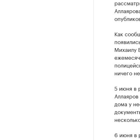
рассматр
Аллаярова
опублико
Как сооб
появились
Михаилу 
ежемесяч
полицейск
ничего не
5 июня в 
Аллаяров
дома у не
документы
несколько
6 июня в