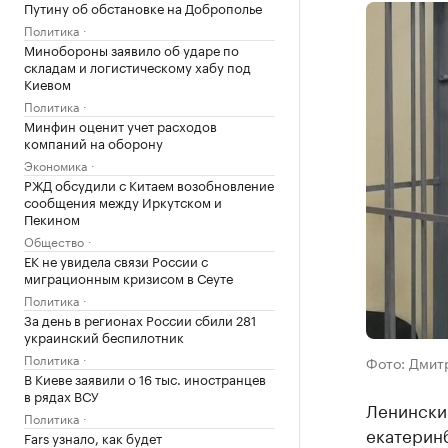
Путину об обстановке на Доброполье
Политика
Минобороны заявило об ударе по
складам и логистическому хабу под
Киевом
Политика
Минфин оценит учет расходов
компаний на оборону
Экономика
РЖД обсудили с Китаем возобновление
сообщения между Иркутском и
Пекином
Общество
ЕК не увидела связи России с
миграционным кризисом в Сеуте
Политика
За день в регионах России сбили 281
украинский беспилотник
Политика
Фото: Дмит
В Киеве заявили о 16 тыс. иностранцев
в рядах ВСУ
Ленински
Политика
екатеринб
Fars узнало, как будет