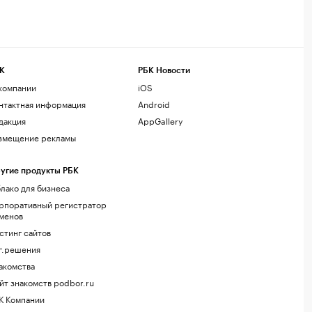
К
РБК Новости
компании
iOS
нтактная информация
Android
дакция
AppGallery
змещение рекламы
угие продукты РБК
лако для бизнеса
рпоративный регистратор
менов
стинг сайтов
г.решения
акомства
йт знакомств podbor.ru
К Компании