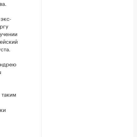
ва.
экс-
ргу
лучении
цейский
ста.
Андрею
u
о таким
тки