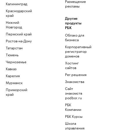
Размещение
Калининград
рекламы
Краснодарский
край
Другие
Нижний
продукты
Новгород
РБК
Пермский край
Облако для
бизнеса
Ростов-на-Дону
Корпоративный
Татарстан
регистратор
Тюмень
доменов
Черноземье
Хостинг
сайтов
Кавказ
Рег.решения
Карелия
Знакомства
Мурманск
Сайт
Приморский
знакомств
край
podbor.ru
РБК
Компании
РБК Курсы
Школа
управления