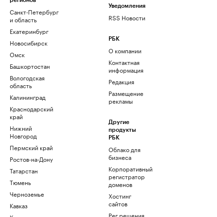
регионов
Уведомления
Санкт-Петербург
RSS Новости
и область
Екатеринбург
РБК
Новосибирск
О компании
Омск
Контактная
Башкортостан
информация
Вологодская
Редакция
область
Размещение
Калининград
рекламы
Краснодарский
край
Другие
Нижний
продукты
Новгород
РБК
Пермский край
Облако для
бизнеса
Ростов-на-Дону
Корпоративный
Татарстан
регистратор
Тюмень
доменов
Черноземье
Хостинг
сайтов
Кавказ
Рег.решения
Карелия