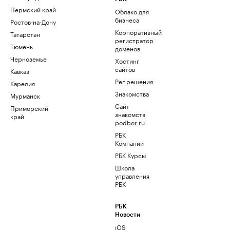
Пермский край
Облако для
бизнеса
Ростов-на-Дону
Корпоративный
Татарстан
регистратор
Тюмень
доменов
Черноземье
Хостинг
сайтов
Кавказ
Рег.решения
Карелия
Знакомства
Мурманск
Сайт
Приморский
знакомств
край
podbor.ru
РБК
Компании
РБК Курсы
Школа
управления
РБК
РБК
Новости
iOS