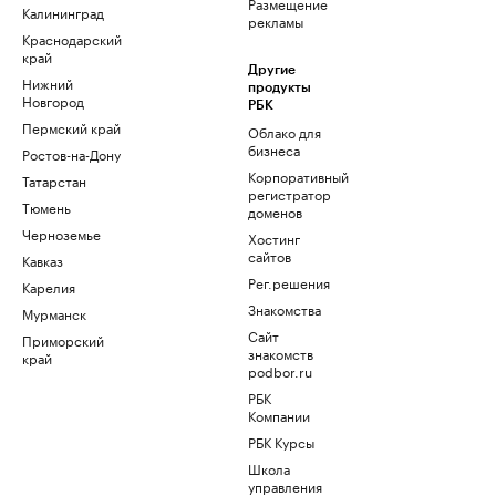
Размещение
Калининград
рекламы
Краснодарский
край
Другие
Нижний
продукты
Новгород
РБК
Пермский край
Облако для
бизнеса
Ростов-на-Дону
Корпоративный
Татарстан
регистратор
Тюмень
доменов
Черноземье
Хостинг
сайтов
Кавказ
Рег.решения
Карелия
Знакомства
Мурманск
Сайт
Приморский
знакомств
край
podbor.ru
РБК
Компании
РБК Курсы
Школа
управления