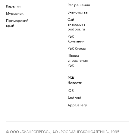
Рег.решения
Карелия
Знакомства
Мурманск
Сайт
Приморский
знакомств
край
podbor.ru
РБК
Компании
РБК Курсы
Школа
управления
РБК
РБК
Новости
iOS
Android
AppGallery
© ООО «БИЗНЕСПРЕСС», АО «РОСБИЗНЕСКОНСАЛТИНГ», 1995–