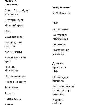
Новости
регионов
Уведомления
Санкт-Петербург
RSS Новости
и область
Екатеринбург
РБК
Новосибирск
О компании
Омск
Контактная
Башкортостан
информация
Вологодская
Редакция
область
Размещение
Калининград
рекламы
Краснодарский
край
Другие
Нижний
продукты
Новгород
РБК
Пермский край
Облако для
бизнеса
Ростов-на-Дону
Корпоративный
Татарстан
регистратор
Тюмень
доменов
Черноземье
Хостинг
сайтов
Кавказ