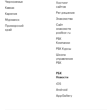
Черноземье
Хостинг
сайтов
Кавказ
Рег.решения
Карелия
Знакомства
Мурманск
Сайт
Приморский
знакомств
край
podbor.ru
РБК
Компании
РБК Курсы
Школа
управления
РБК
РБК
Новости
iOS
Android
AppGallery