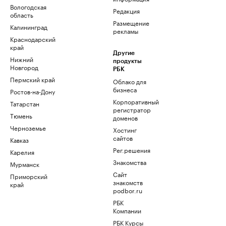
Вологодская
Редакция
область
Размещение
Калининград
рекламы
Краснодарский
край
Другие
Нижний
продукты
Новгород
РБК
Пермский край
Облако для
бизнеса
Ростов-на-Дону
Корпоративный
Татарстан
регистратор
Тюмень
доменов
Черноземье
Хостинг
сайтов
Кавказ
Рег.решения
Карелия
Знакомства
Мурманск
Сайт
Приморский
знакомств
край
podbor.ru
РБК
Компании
РБК Курсы