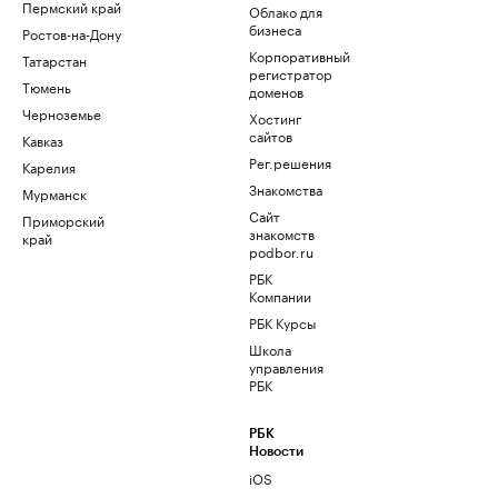
Пермский край
Облако для
бизнеса
Ростов-на-Дону
Корпоративный
Татарстан
регистратор
Тюмень
доменов
Черноземье
Хостинг
сайтов
Кавказ
Рег.решения
Карелия
Знакомства
Мурманск
Сайт
Приморский
знакомств
край
podbor.ru
РБК
Компании
РБК Курсы
Школа
управления
РБК
РБК
Новости
iOS