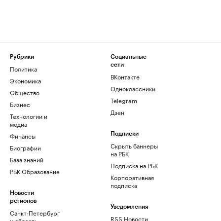
Рубрики
Социальные
сети
Политика
ВКонтакте
Экономика
Одноклассники
Общество
Telegram
Бизнес
Дзен
Технологии и
медиа
Финансы
Подписки
Скрыть баннеры
Биографии
на РБК
База знаний
Подписка на РБК
РБК Образование
Корпоративная
подписка
Новости
регионов
Уведомления
Санкт-Петербург
RSS Новости
и область