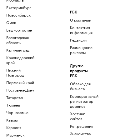
Екатеринбург
РБК
Новосибирск
О компании
Омск
Контактная
Башкортостан
информация
Вологодская
Редакция
область
Размещение
Калининград
рекламы
Краснодарский
край
Другие
Нижний
продукты
Новгород
РБК
Пермский край
Облако для
бизнеса
Ростов-на-Дону
Корпоративный
Татарстан
регистратор
Тюмень
доменов
Черноземье
Хостинг
сайтов
Кавказ
Рег.решения
Карелия
Знакомства
Мурманск