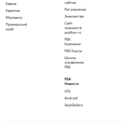
сайтов
Кавказ
Рег.решения
Карелия
Знакомства
Мурманск
Сайт
Приморский
знакомств
край
podbor.ru
РБК
Компании
РБК Курсы
Школа
управления
РБК
РБК
Новости
iOS
Android
AppGallery