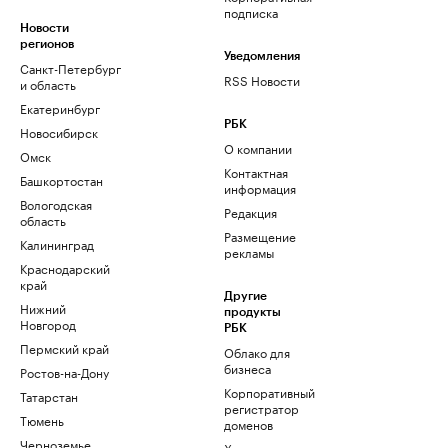
подписка
Новости
регионов
Уведомления
Санкт-Петербург
RSS Новости
и область
Екатеринбург
РБК
Новосибирск
О компании
Омск
Контактная
Башкортостан
информация
Вологодская
Редакция
область
Размещение
Калининград
рекламы
Краснодарский
край
Другие
Нижний
продукты
Новгород
РБК
Пермский край
Облако для
бизнеса
Ростов-на-Дону
Корпоративный
Татарстан
регистратор
Тюмень
доменов
Черноземье
Хостинг