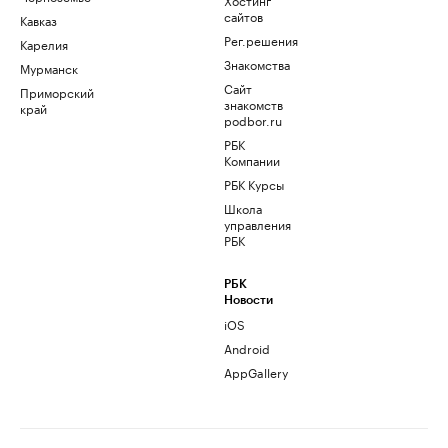
сайтов
Кавказ
Рег.решения
Карелия
Знакомства
Мурманск
Сайт
Приморский
знакомств
край
podbor.ru
РБК
Компании
РБК Курсы
Школа
управления
РБК
РБК
Новости
iOS
Android
AppGallery