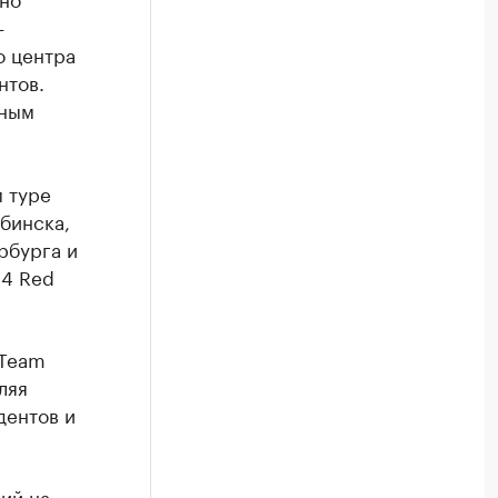
—
о центра
нтов.
бным
 туре
ябинска,
рбурга и
14 Red
 Team
ляя
дентов и
ий на