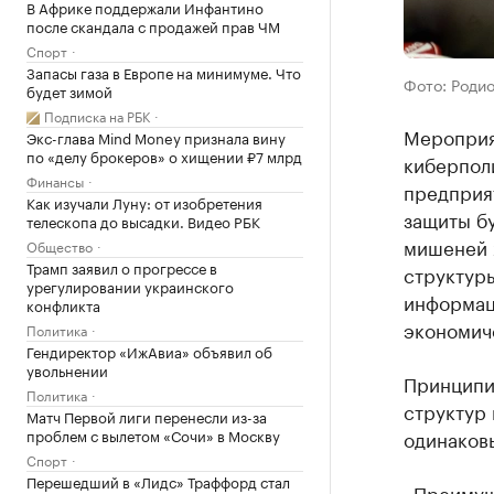
В Африке поддержали Инфантино
после скандала с продажей прав ЧМ
Спорт
Запасы газа в Европе на минимуме. Что
Фото: Роди
будет зимой
Подписка на РБК
Мероприя
Экс-глава Mind Money признала вину
по «делу брокеров» о хищении ₽7 млрд
киберпол
Финансы
предприят
Как изучали Луну: от изобретения
защиты бу
телескопа до высадки. Видео РБК
мишеней х
Общество
Трамп заявил о прогрессе в
структур
урегулировании украинского
информац
конфликта
экономич
Политика
Гендиректор «ИжАвиа» объявил об
увольнении
Принципи
Политика
структур 
Матч Первой лиги перенесли из-за
проблем с вылетом «Сочи» в Москву
одинаков
Спорт
Перешедший в «Лидс» Траффорд стал
«Преимущ