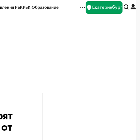
Екатеринбург
вления РБК
РБК Образование
редитные рейтинги
Франшизы
Газета
ок наличной валюты
рят
 от