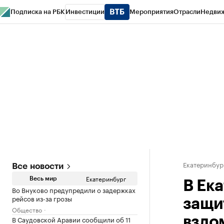
Подписка на РБК
Инвестиции
Мероприятия
Отрасли
Недви
РБК Курсы
РБК Life
Тренды
Визионеры
Национальные проекты
Горо
Спецпроекты СПб
Конференции СПб
Спецпроекты
Проверка конт
Екатеринбур
Все новости
Екатеринбург
Весь мир
В Ек
Во Внуково предупредили о задержках
рейсов из-за грозы
защи
Общество
В Саудовской Аравии сообщили об 11
взло