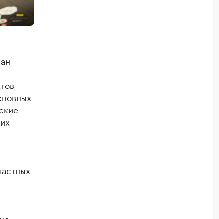
ван
ктов
сновных
ские
 их
частных
но