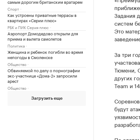
самым дорогим британским вратарем
приближе
Спорт
Задания д
Как устроены приватные террасы в
квартирах «Серии плюс»
систем б
РБК и ПИК Серия плюс
Это мате
Аэропорт Домодедово открыли для
заведени
приема и вылета самолетов
Политика
Женщина и ребенок погибли во время
За три го
непогоды в Смоленске
участвова
Общество
Тюмени, 
Обвиняемой по делу о порнографии
экс-участнице «Дома-2» запросили
других го
арест
Team и 14
Общество
Загрузить еще
Соревнов
будут ата
уязвимос
разработ
По слова