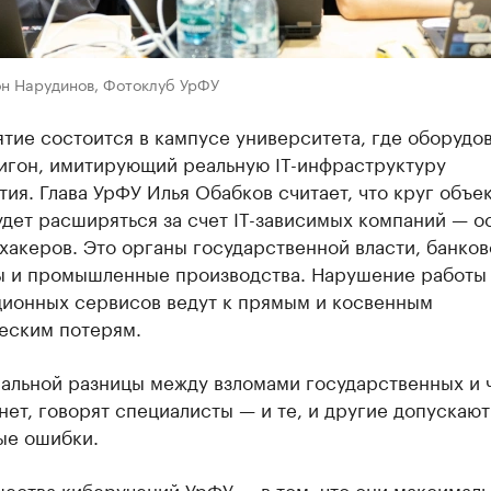
он Нарудинов, Фотоклуб УрФУ
тие состоится в кампусе университета, где оборудо
игон, имитирующий реальную IT-инфраструктуру
ия. Глава УрФУ Илья Обабков считает, что круг объе
дет расширяться за счет IT-зависимых компаний — о
акеров. Это органы государственной власти, банков
ы и промышленные производства. Нарушение работы
ионных сервисов ведут к прямым и косвенным
еским потерям.
альной разницы между взломами государственных и 
нет, говорят специалисты — и те, и другие допускают
ые ошибки.
ества киберучений УрФУ — в том, что они максималь