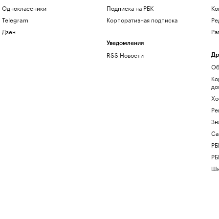
Одноклассники
Подписка на РБК
Ко
Telegram
Корпоративная подписка
Ре
Дзен
Ра
Уведомления
RSS Новости
Др
Об
Ко
до
Хо
Ре
Зн
Са
РБ
РБ
Шк