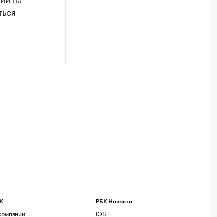
ться
К
РБК Новости
компании
iOS