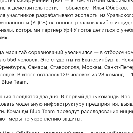
ны к действительности, — объясняет Илья Обабков. 
ля участников разрабатывают эксперты из Уральског
езопасности (УЦСБ) на основе реальных киберинциде
риалы, которыми партнер УрФУ готов делиться с уче
ем».
да масштаб соревнований увеличился — в отборочном
ло 556 человек. Это студенты из Екатеринбурга, Чел
Оренбурга, Самары, Ставрополя, Москвы. Санкт-Пете
родов. В итоге осталось 129 человек из 28 команд — 
 Blue Team.
ания продлятся два дня. В первый день команды Red
ковать модельную инфраструктуру предприятия, выяв
ти. Команды Blue Team проведут расследование инци
ают меры по укреплению защиты.
м Ильи Обабкова, следующий этап — выход киберучен