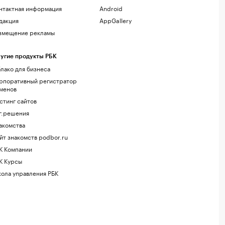
нтактная информация
Android
дакция
AppGallery
змещение рекламы
угие продукты РБК
лако для бизнеса
рпоративный регистратор
менов
стинг сайтов
г.решения
акомства
йт знакомств podbor.ru
К Компании
К Курсы
ола управления РБК