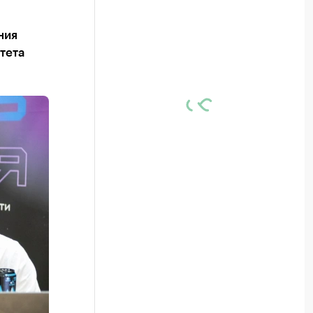
ния
тета