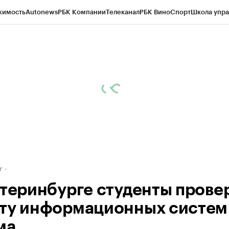
жимость
Autonews
РБК Компании
Телеканал
РБК Вино
Спорт
Школа упра
д
Стиль
Крипто
РБК Бизнес-среда
Дискуссионный клуб
Исследования
К
рагентов
Политика
Экономика
Бизнес
Технологии и медиа
Финансы
Рын
г
атеринбурге студенты прове
ту информационных систем
ма