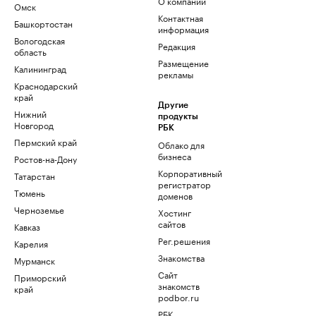
О компании
Омск
Контактная
Башкортостан
информация
Вологодская
Редакция
область
Размещение
Калининград
рекламы
Краснодарский
край
Другие
Нижний
продукты
Новгород
РБК
Пермский край
Облако для
бизнеса
Ростов-на-Дону
Корпоративный
Татарстан
регистратор
Тюмень
доменов
Черноземье
Хостинг
сайтов
Кавказ
Рег.решения
Карелия
Знакомства
Мурманск
Сайт
Приморский
знакомств
край
podbor.ru
РБК