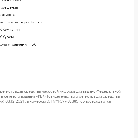
г.решения
акомства
йт знакомств podbor.ru
К Компании
К Курсы
ола управления РБК
регистрации средства массовой информации выдано Федеральной
и сетевого издания «РБК» (свидетельство о регистрации средства
ор) 03.12.2021 за номером ЭЛ №ФС77-82385) сопровождаются