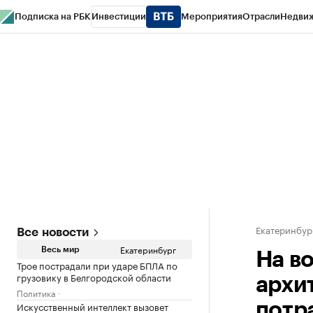
Подписка на РБК
Инвестиции
Мероприятия
Отрасли
Недви
РБК Курсы
РБК Life
Тренды
Визионеры
Национальные проекты
Горо
Спецпроекты СПб
Конференции СПб
Спецпроекты
Проверка конт
Екатеринбур
Все новости
Екатеринбург
Весь мир
На в
Трое пострадали при ударе БПЛА по
грузовику в Белгородской области
архи
Политика
Искусственный интеллект вызовет
потр