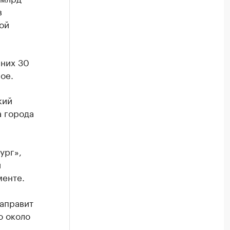
в
ой
 них 30
ое.
кий
а города
ург»,
и
менте.
направит
о около