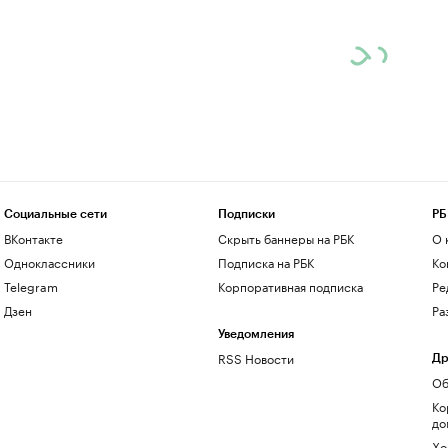
Социальные сети
Подписки
РБ
ВКонтакте
Скрыть баннеры на РБК
О 
Одноклассники
Подписка на РБК
Ко
Telegram
Корпоративная подписка
Ре
Дзен
Ра
Уведомления
RSS Новости
Др
Об
Ко
до
Хо