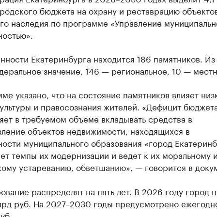
ородского бюджета на охрану и реставрацию объекто
ого наследия по программе «Управление муниципальн
ностью».
нности Екатеринбурга находится 186 памятников. Из
еральное значение, 146 — региональное, 10 — местн
ме указано, что на состояние памятников влияет низ
культуры и правосознания жителей. «Дефицит бюджет
яет в требуемом объеме вкладывать средства в
вление объектов недвижимости, находящихся в
ности муниципального образования «город Екатеринб
ет темпы их модернизации и ведет к их моральному 
кому устареванию, обветшанию», — говорится в доку
вание распределят на пять лет. В 2026 году город 
млрд руб. На 2027–2030 годы предусмотрено ежегодн
уб.