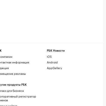
К
РБК Новости
компании
iOS
нтактная информация
Android
дакция
AppGallery
змещение рекламы
угие продукты РБК
лако для бизнеса
рпоративный регистратор
менов
стинг сайтов