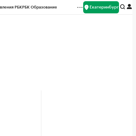
Екатеринбург
вления РБК
РБК Образование
редитные рейтинги
Франшизы
Газета
ок наличной валюты