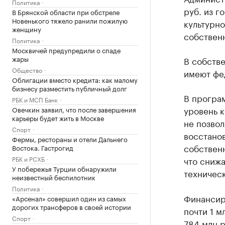
Политика
руб. из г
В Брянской области при обстреле
Новенького тяжело ранили пожилую
культурн
женщину
собствен
Политика
Москвичей предупредили о спаде
жары
В собстве
Общество
имеют фед
Облигации вместо кредита: как малому
бизнесу разместить публичный долг
В програм
РБК и МСП Банк
уровень 
Овечкин заявил, что после завершения
карьеры будет жить в Москве
не позвол
Спорт
восстано
Фермы, рестораны и отели Дальнего
собствен
Востока. Гастрогид
РБК и РСХБ
что снижа
У побережья Турции обнаружили
техничес
неизвестный беспилотник
Политика
Финансиро
«Арсенал» совершил один из самых
дорогих трансферов в своей истории
почти 1 
Спорт
784 млн р