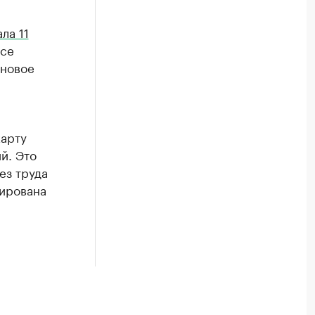
ла 11
все
 новое
арту
й. Это
ез труда
рирована