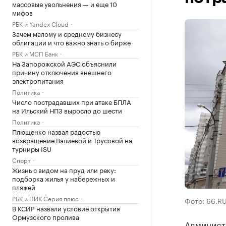
массовые увольнения — и еще 10
мифов
РБК и Yandex Cloud
Зачем малому и среднему бизнесу
облигации и что важно знать о бирже
РБК и МСП Банк
На Запорожской АЭС объяснили
причину отключения внешнего
электропитания
Политика
Число пострадавших при атаке БПЛА
на Ильский НПЗ выросло до шести
Политика
Плющенко назвал радостью
возвращение Валиевой и Трусовой на
турниры ISU
Спорт
Жизнь с видом на пруд или реку:
подборка жилья у набережных и
пляжей
РБК и ПИК Серия плюс
Фото: 66.R
В КСИР назвали условие открытия
Ормузского пролива
Админист