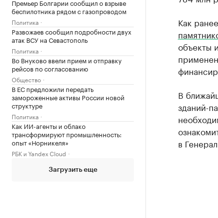
Премьер Болгарии сообщил о взрыве
беспилотника рядом с газопроводом
Как ранее
Политика
Развожаев сообщил подробности двух
памятник
атак ВСУ на Севастополь
объекты и
Политика
применени
Во Внуково ввели прием и отправку
рейсов по согласованию
финансир
Общество
В ЕС предложили передать
В ближай
замороженные активы России новой
структуре
зданий-п
Политика
необходим
Как ИИ-агенты и облако
ознакомит
трансформируют промышленность:
в Генерал
опыт «Норникеля»
РБК и Yandex Cloud
Загрузить еще