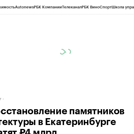
жимость
Autonews
РБК Компании
Телеканал
РБК Вино
Спорт
Школа упра
д
Стиль
Крипто
РБК Бизнес-среда
Дискуссионный клуб
Исследования
К
рагентов
Политика
Экономика
Бизнес
Технологии и медиа
Финансы
Рын
г
осстановление памятников
тектуры в Екатеринбурге
атят ₽4 млрд