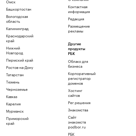
Омск
Контактная
Башкортостан
информация
Вологодская
Редакция
область
Размещение
Калининград
рекламы
Краснодарский
край
Другие
Нижний
продукты
Новгород
РБК
Пермский край
Облако для
бизнеса
Ростов-на-Дону
Корпоративный
Татарстан
регистратор
Тюмень
доменов
Черноземье
Хостинг
сайтов
Кавказ
Рег.решения
Карелия
Знакомства
Мурманск
Сайт
Приморский
знакомств
край
podbor.ru
РБК