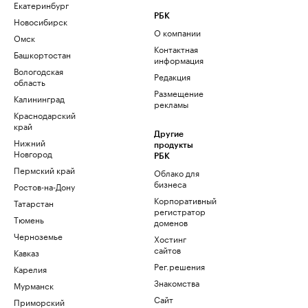
Екатеринбург
РБК
Новосибирск
О компании
Омск
Контактная
Башкортостан
информация
Вологодская
Редакция
область
Размещение
Калининград
рекламы
Краснодарский
край
Другие
Нижний
продукты
Новгород
РБК
Пермский край
Облако для
бизнеса
Ростов-на-Дону
Корпоративный
Татарстан
регистратор
Тюмень
доменов
Черноземье
Хостинг
сайтов
Кавказ
Рег.решения
Карелия
Знакомства
Мурманск
Сайт
Приморский