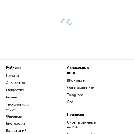
Рубрики
Социальные
сети
Политика
ВКонтакте
Экономика
Одноклассники
Общество
Telegram
Бизнес
Дзен
Технологии и
медиа
Финансы
Подписки
Скрыть баннеры
Биографии
на РБК
База знаний
Подписка на РБК