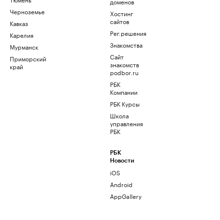
доменов
Черноземье
Хостинг
сайтов
Кавказ
Рег.решения
Карелия
Знакомства
Мурманск
Сайт
Приморский
знакомств
край
podbor.ru
РБК
Компании
РБК Курсы
Школа
управления
РБК
РБК
Новости
iOS
Android
AppGallery