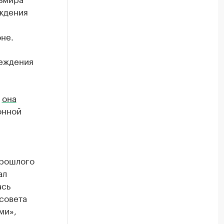
ждения
не.
реждения
и
она
онной
рошлого
ал
ась
совета
ми»,