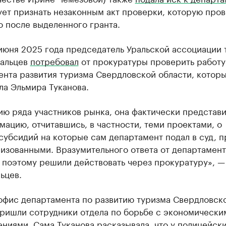
ует признать незаконным акт проверки, которую про
 после выделенного гранта.
июня 2025 года председатель Уральской ассоциации 
альцев
потребовал
от прокуратуры проверить работу
ента развития туризма Свердловской области, котор
ла Эльмира Туканова.
ю ряда участников рынка, она фактически представ
ацию, отчитавшись, в частности, теми проектами, о
субсидий на которые сам департамент подал в суд, п
изованными. Вразумительного ответа от департамент
 поэтому решили действовать через прокуратуру», —
ьцев.
 офис департамента по развитию туризма Свердловск
пришли сотрудники отдела по борьбе с экономически
ениями. Сама Туканова
расказывала
, что у полицейск