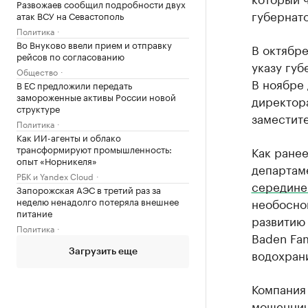
Развожаев сообщил подробности двух
губернат
атак ВСУ на Севастополь
Политика
Во Внуково ввели прием и отправку
В октябре
рейсов по согласованию
указу губ
Общество
В ноябре
В ЕС предложили передать
замороженные активы России новой
директо
структуре
заместит
Политика
Как ИИ-агенты и облако
трансформируют промышленность:
Как ране
опыт «Норникеля»
департаме
РБК и Yandex Cloud
середине
Запорожская АЭС в третий раз за
неделю ненадолго потеряла внешнее
необосно
питание
развитию 
Политика
Baden Fam
водохран
Загрузить еще
Компания
мошеннич