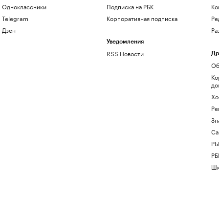
Одноклассники
Подписка на РБК
Ко
Telegram
Корпоративная подписка
Ре
Дзен
Ра
Уведомления
RSS Новости
Др
Об
Ко
до
Хо
Ре
Зн
Са
РБ
РБ
Шк