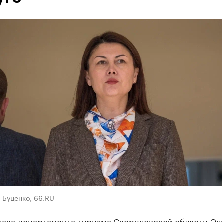
 Буценко, 66.RU
лава департамента туризма Свердловской области Эл