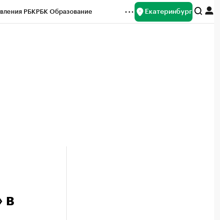
Екатеринбург
вления РБК
РБК Образование
редитные рейтинги
Франшизы
Газета
ок наличной валюты
 в