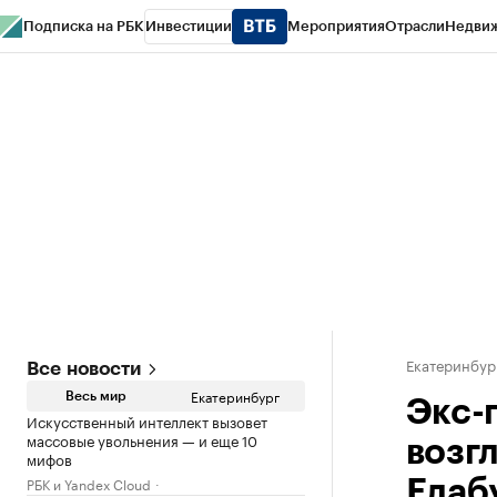
Подписка на РБК
Инвестиции
Мероприятия
Отрасли
Недви
РБК Курсы
РБК Life
Тренды
Визионеры
Национальные проекты
Горо
Спецпроекты СПб
Конференции СПб
Спецпроекты
Проверка конт
Екатеринбур
Все новости
Екатеринбург
Весь мир
Экс-
Искусственный интеллект вызовет
массовые увольнения — и еще 10
возг
мифов
РБК и Yandex Cloud
Елаб