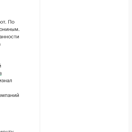
ют. По
Иониным.
анности
а
й
в
изнал
компаний
менту
.