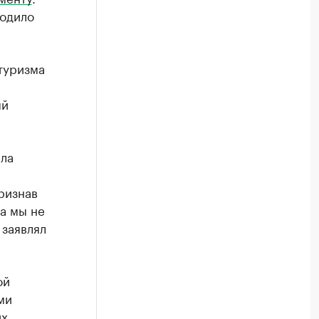
водило
туризма
ый
ила
ризнав
а мы не
 заявлял
ой
ми
их