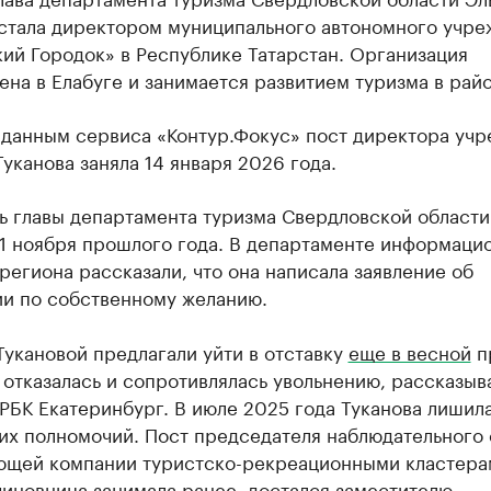
 стала директором муниципального автономного учре
ий Городок» в Республике Татарстан. Организация
на в Елабуге и занимается развитием туризма в райо
 данным сервиса «Контур.Фокус» пост директора уч
уканова заняла 14 января 2026 года.
ь главы департамента туризма Свердловской област
1 ноября прошлого года. В департаменте информаци
региона рассказали, что она написала заявление об
ии по собственному желанию.
укановой предлагали уйти в отставку
еще в весной
п
 отказалась и сопротивлялась увольнению, рассказыв
РБК Екатеринбург. В июле 2025 года Туканова лишил
их полномочий. Пост председателя наблюдательного 
ющей компании туристско-рекреационными кластера
чиновница занимала ранее,
достался
заместителю