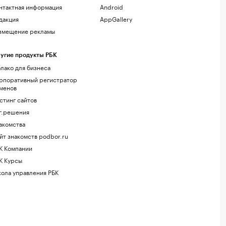
нтактная информация
Android
дакция
AppGallery
змещение рекламы
угие продукты РБК
лако для бизнеса
рпоративный регистратор
менов
стинг сайтов
г.решения
акомства
йт знакомств podbor.ru
К Компании
К Курсы
ола управления РБК