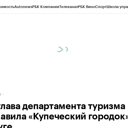
жимость
Autonews
РБК Компании
Телеканал
РБК Вино
Спорт
Школа упра
д
Стиль
Крипто
РБК Бизнес-среда
Дискуссионный клуб
Исследования
К
рагентов
Политика
Экономика
Бизнес
Технологии и медиа
Финансы
Рын
г
глава департамента туризма
лавила «Купеческий городок»
уге