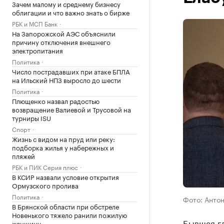
Зачем малому и среднему бизнесу
облигации и что важно знать о бирже
РБК и МСП Банк
На Запорожской АЭС объяснили
причину отключения внешнего
электропитания
Политика
Число пострадавших при атаке БПЛА
на Ильский НПЗ выросло до шести
Политика
Плющенко назвал радостью
возвращение Валиевой и Трусовой на
турниры ISU
Спорт
Жизнь с видом на пруд или реку:
подборка жилья у набережных и
пляжей
РБК и ПИК Серия плюс
В КСИР назвали условие открытия
Ормузского пролива
Политика
Фото: Антон
В Брянской области при обстреле
Новенького тяжело ранили пожилую
Бывшая г
женщину