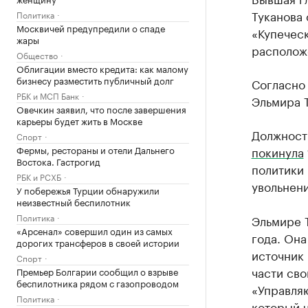
Туканова
Политика
Москвичей предупредили о спаде
«Купеческ
жары
расположе
Общество
Облигации вместо кредита: как малому
бизнесу разместить публичный долг
Согласно
РБК и МСП Банк
Эльмира Т
Овечкин заявил, что после завершения
карьеры будет жить в Москве
Должност
Спорт
Фермы, рестораны и отели Дальнего
покинула
Востока. Гастрогид
политики 
РБК и РСХБ
увольнен
У побережья Турции обнаружили
неизвестный беспилотник
Политика
Эльмире Т
«Арсенал» совершил один из самых
года. Она
дорогих трансферов в своей истории
источник 
Спорт
части сво
Премьер Болгарии сообщил о взрыве
беспилотника рядом с газопроводом
«Управля
Политика
который 