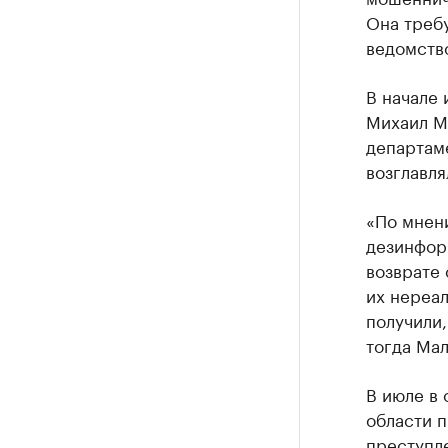
Она треб
ведомство
В начале 
Михаил М
департам
возглавля
«По мнени
дезинформ
возврате 
их нереал
получили,
тогда Мал
В июле в
области 
преступл