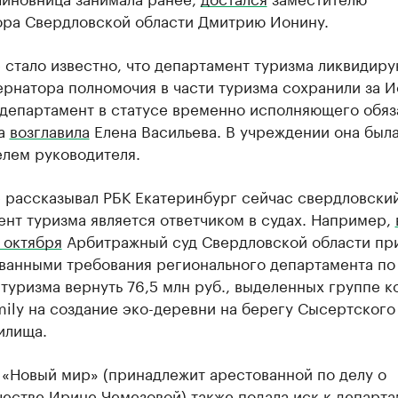
ора Свердловской области Дмитрию Ионину.
 стало известно, что департамент туризма ликвидиру
ернатора полномочия в части туризма сохранили за 
 департамент в статусе временно исполняющего обяз
ра
возглавила
Елена Васильева. В учреждении она был
елем руководителя.
е рассказывал РБК Екатеринбург сейчас свердловски
нт туризма является ответчиком в судах. Например,
 октября
Арбитражный суд Свердловской области пр
ванными требования регионального департамента по
туризма вернуть 76,5 млн руб., выделенных группе 
ily на создание эко-деревни на берегу Сысертского
илища.
 «Новый мир» (принадлежит арестованной по делу о
естве Ирине Чемезовой) также
подала иск к департа