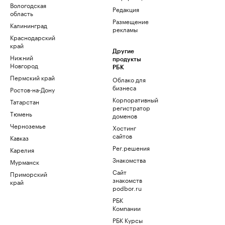
Вологодская
Редакция
область
Размещение
Калининград
рекламы
Краснодарский
край
Другие
Нижний
продукты
Новгород
РБК
Пермский край
Облако для
бизнеса
Ростов-на-Дону
Корпоративный
Татарстан
регистратор
Тюмень
доменов
Черноземье
Хостинг
сайтов
Кавказ
Рег.решения
Карелия
Знакомства
Мурманск
Сайт
Приморский
знакомств
край
podbor.ru
РБК
Компании
РБК Курсы