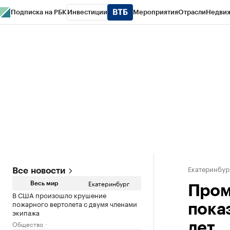
Подписка на РБК
Инвестиции
Мероприятия
Отрасли
Недви
РБК Курсы
РБК Life
Тренды
Визионеры
Национальные проекты
Горо
Спецпроекты СПб
Конференции СПб
Спецпроекты
Проверка конт
Екатеринбур
Все новости
Екатеринбург
Весь мир
Пром
В США произошло крушение
пожарного вертолета с двумя членами
пока
экипажа
Общество
лет