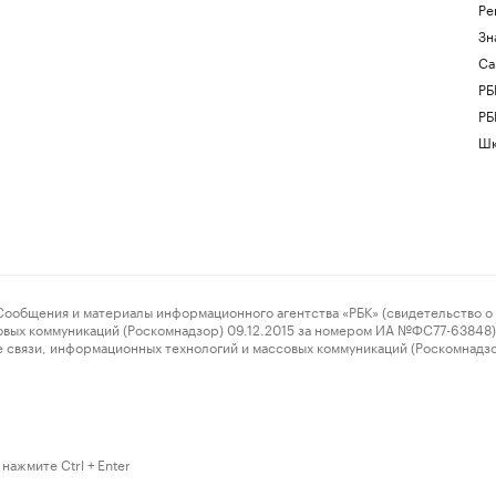
Ре
Зн
Са
РБ
РБ
Шк
ения и материалы информационного агентства «РБК» (свидетельство о 
овых коммуникаций (Роскомнадзор) 09.12.2015 за номером ИА №ФС77-63848) 
 связи, информационных технологий и массовых коммуникаций (Роскомнадз
нажмите Ctrl + Enter