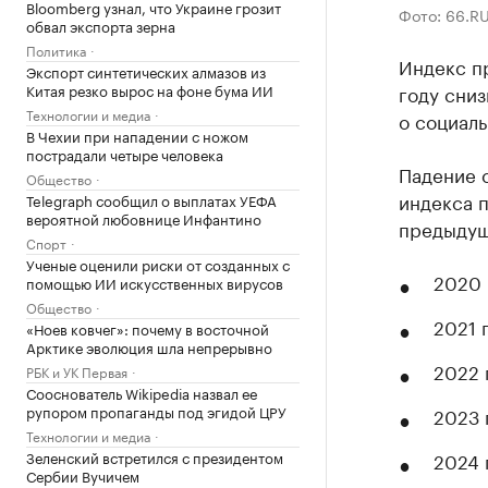
Bloomberg узнал, что Украине грозит
Фото: 66.R
обвал экспорта зерна
Политика
Индекс п
Экспорт синтетических алмазов из
Китая резко вырос на фоне бума ИИ
году сниз
Технологии и медиа
о социал
В Чехии при нападении с ножом
пострадали четыре человека
Падение 
Общество
индекса 
Telegraph сообщил о выплатах УЕФА
вероятной любовнице Инфантино
предыдуще
Спорт
Ученые оценили риски от созданных с
2020 
помощью ИИ искусственных вирусов
Общество
2021 
«Ноев ковчег»: почему в восточной
Арктике эволюция шла непрерывно
2022 
РБК и УК Первая
Сооснователь Wikipedia назвал ее
рупором пропаганды под эгидой ЦРУ
2023 
Технологии и медиа
Зеленский встретился с президентом
2024 
Сербии Вучичем