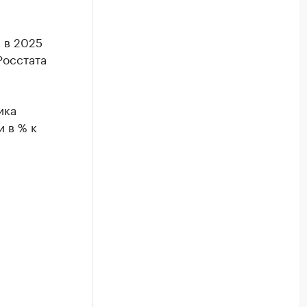
 в 2025
Росстата
ика
 в % к