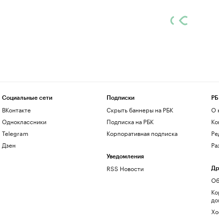
Социальные сети
Подписки
РБ
ВКонтакте
Скрыть баннеры на РБК
О 
Одноклассники
Подписка на РБК
Ко
Telegram
Корпоративная подписка
Ре
Дзен
Ра
Уведомления
RSS Новости
Др
Об
Ко
до
Хо