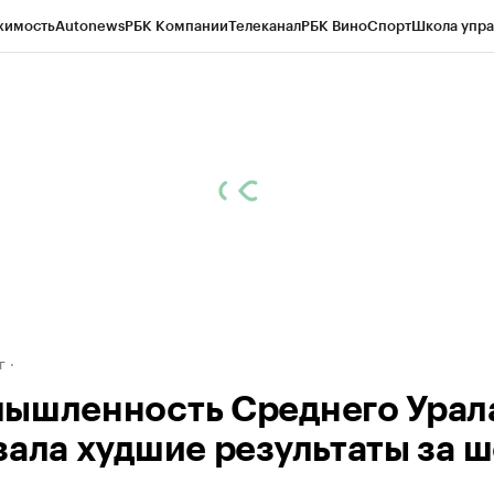
жимость
Autonews
РБК Компании
Телеканал
РБК Вино
Спорт
Школа упра
д
Стиль
Крипто
РБК Бизнес-среда
Дискуссионный клуб
Исследования
К
рагентов
Политика
Экономика
Бизнес
Технологии и медиа
Финансы
Рын
г
ышленность Среднего Урал
зала худшие результаты за ш