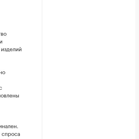
тво
и
 изделий
но
с
ловлены
инален.
и спроса