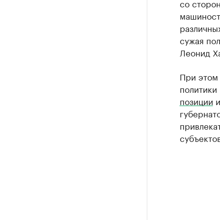
со сторон
машиност
различных
сужая пол
Леонид Х
При этом
политики
позиции
и
губернат
привлекат
субъектов