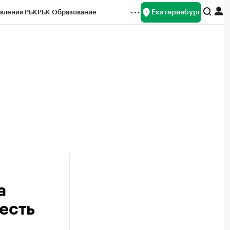
Екатеринбург
вления РБК
РБК Образование
редитные рейтинги
Франшизы
Газета
ок наличной валюты
а
есть