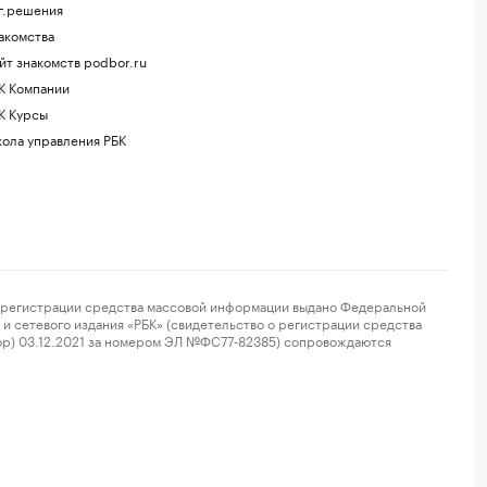
г.решения
акомства
йт знакомств podbor.ru
К Компании
К Курсы
ола управления РБК
регистрации средства массовой информации выдано Федеральной
и сетевого издания «РБК» (свидетельство о регистрации средства
ор) 03.12.2021 за номером ЭЛ №ФС77-82385) сопровождаются