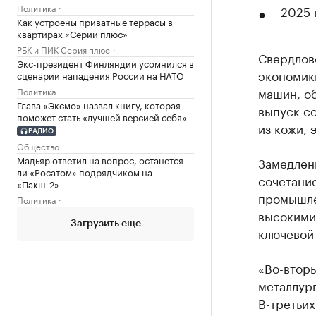
Политика
2025 
Как устроены приватные террасы в
квартирах «Серии плюс»
РБК и ПИК Серия плюс
Свердлов
Экс-президент Финляндии усомнился в
экономик
сценарии нападения России на НАТО
машин, об
Политика
Глава «Эксмо» назвал книгу, которая
выпуск со
поможет стать «лучшей версией себя»
из кожи, 
РАДИО
Общество
Мадьяр ответил на вопрос, останется
Замедлен
ли «Росатом» подрядчиком на
сочетание
«Пакш-2»
промышле
Политика
высокими
Загрузить еще
ключевой 
«Во-вторы
металлург
В-третьих