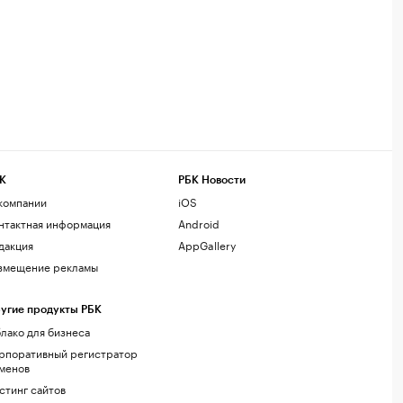
К
РБК Новости
компании
iOS
нтактная информация
Android
дакция
AppGallery
змещение рекламы
угие продукты РБК
лако для бизнеса
рпоративный регистратор
менов
стинг сайтов