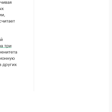
нчивая
ых
ии,
считает
ой
на три
ренитета
ционную
з других