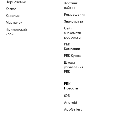
Черноземье
Хостинг
сайтов
Кавказ
Рег.решения
Карелия
Знакомства
Мурманск
Сайт
Приморский
знакомств
край
podbor.ru
РБК
Компании
РБК Курсы
Школа
управления
РБК
РБК
Новости
iOS
Android
AppGallery