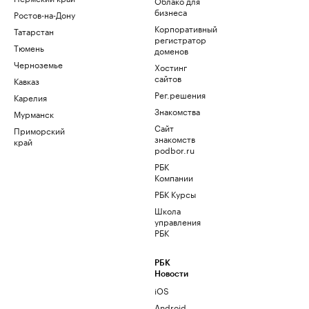
Облако для
бизнеса
Ростов-на-Дону
Корпоративный
Татарстан
регистратор
Тюмень
доменов
Черноземье
Хостинг
сайтов
Кавказ
Рег.решения
Карелия
Знакомства
Мурманск
Сайт
Приморский
знакомств
край
podbor.ru
РБК
Компании
РБК Курсы
Школа
управления
РБК
РБК
Новости
iOS
Android