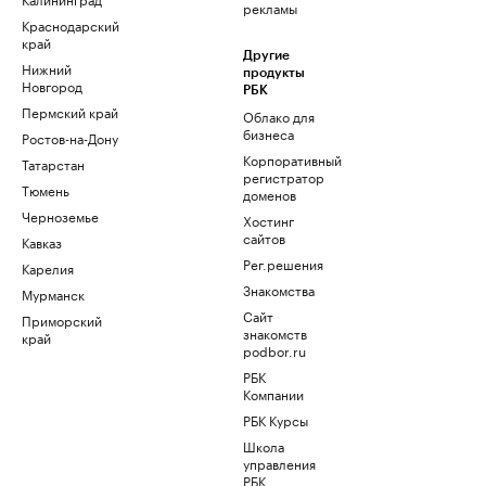
рекламы
Краснодарский
край
Другие
Нижний
продукты
Новгород
РБК
Пермский край
Облако для
бизнеса
Ростов-на-Дону
Корпоративный
Татарстан
регистратор
Тюмень
доменов
Черноземье
Хостинг
сайтов
Кавказ
Рег.решения
Карелия
Знакомства
Мурманск
Сайт
Приморский
знакомств
край
podbor.ru
РБК
Компании
РБК Курсы
Школа
управления
РБК