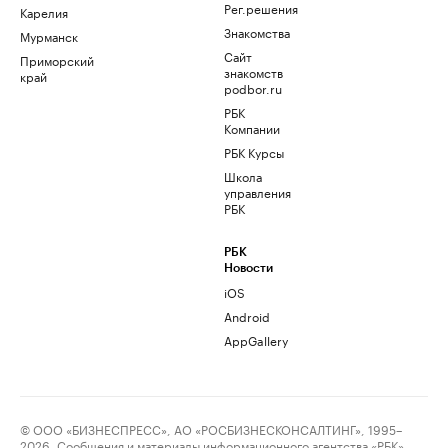
Рег.решения
Карелия
Знакомства
Мурманск
Сайт
Приморский
знакомств
край
podbor.ru
РБК
Компании
РБК Курсы
Школа
управления
РБК
РБК
Новости
iOS
Android
AppGallery
© ООО «БИЗНЕСПРЕСС», АО «РОСБИЗНЕСКОНСАЛТИНГ», 1995–
2026. Сообщения и материалы информационного агентства «РБК»