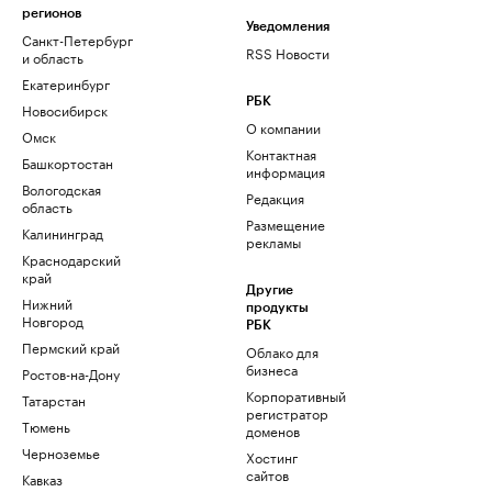
регионов
Уведомления
Санкт-Петербург
RSS Новости
и область
Екатеринбург
РБК
Новосибирск
О компании
Омск
Контактная
Башкортостан
информация
Вологодская
Редакция
область
Размещение
Калининград
рекламы
Краснодарский
край
Другие
Нижний
продукты
Новгород
РБК
Пермский край
Облако для
бизнеса
Ростов-на-Дону
Корпоративный
Татарстан
регистратор
Тюмень
доменов
Черноземье
Хостинг
сайтов
Кавказ