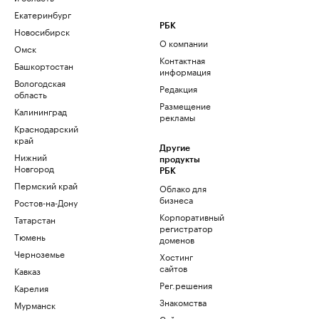
Екатеринбург
РБК
Новосибирск
О компании
Омск
Контактная
Башкортостан
информация
Вологодская
Редакция
область
Размещение
Калининград
рекламы
Краснодарский
край
Другие
Нижний
продукты
Новгород
РБК
Пермский край
Облако для
бизнеса
Ростов-на-Дону
Корпоративный
Татарстан
регистратор
Тюмень
доменов
Черноземье
Хостинг
сайтов
Кавказ
Рег.решения
Карелия
Знакомства
Мурманск
Сайт