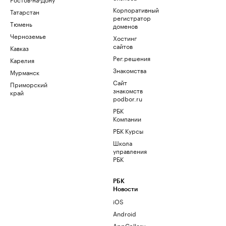
Корпоративный
Татарстан
регистратор
Тюмень
доменов
Черноземье
Хостинг
сайтов
Кавказ
Рег.решения
Карелия
Знакомства
Мурманск
Сайт
Приморский
знакомств
край
podbor.ru
РБК
Компании
РБК Курсы
Школа
управления
РБК
РБК
Новости
iOS
Android
AppGallery