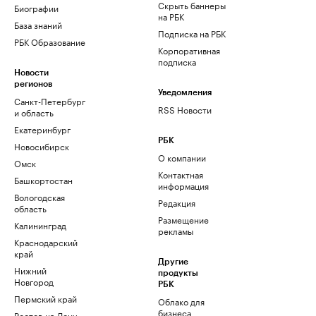
Скрыть баннеры
Биографии
на РБК
База знаний
Подписка на РБК
РБК Образование
Корпоративная
подписка
Новости
регионов
Уведомления
Санкт-Петербург
RSS Новости
и область
Екатеринбург
РБК
Новосибирск
О компании
Омск
Контактная
Башкортостан
информация
Вологодская
Редакция
область
Размещение
Калининград
рекламы
Краснодарский
край
Другие
Нижний
продукты
Новгород
РБК
Пермский край
Облако для
бизнеса
Ростов-на-Дону