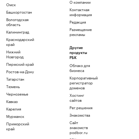
О компании
Омск
Контактная
Башкортостан
информация
Вологодская
Редакция
область
Размещение
Калининград
рекламы
Краснодарский
край
Другие
Нижний
продукты
Новгород
РБК
Пермский край
Облако для
бизнеса
Ростов-на-Дону
Корпоративный
Татарстан
регистратор
Тюмень
доменов
Черноземье
Хостинг
сайтов
Кавказ
Рег.решения
Карелия
Знакомства
Мурманск
Сайт
Приморский
знакомств
край
podbor.ru