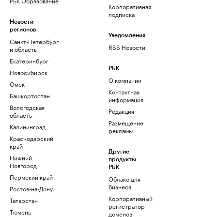
РБК Образование
Корпоративная
подписка
Новости
регионов
Уведомления
Санкт-Петербург
RSS Новости
и область
Екатеринбург
РБК
Новосибирск
О компании
Омск
Контактная
Башкортостан
информация
Вологодская
Редакция
область
Размещение
Калининград
рекламы
Краснодарский
край
Другие
Нижний
продукты
Новгород
РБК
Пермский край
Облако для
бизнеса
Ростов-на-Дону
Корпоративный
Татарстан
регистратор
Тюмень
доменов