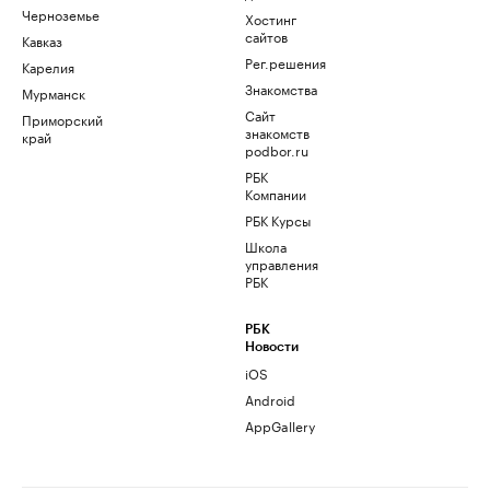
Черноземье
Хостинг
сайтов
Кавказ
Рег.решения
Карелия
Знакомства
Мурманск
Сайт
Приморский
знакомств
край
podbor.ru
РБК
Компании
РБК Курсы
Школа
управления
РБК
РБК
Новости
iOS
Android
AppGallery