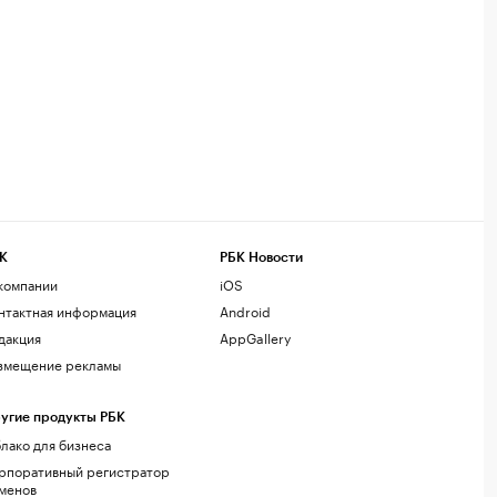
К
РБК Новости
компании
iOS
нтактная информация
Android
дакция
AppGallery
змещение рекламы
угие продукты РБК
лако для бизнеса
рпоративный регистратор
менов