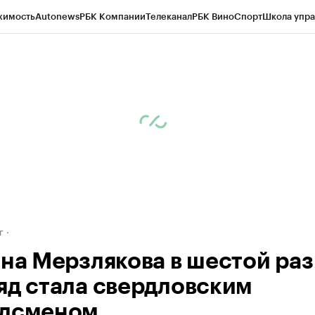
жимость
Autonews
РБК Компании
Телеканал
РБК Вино
Спорт
Школа упра
д
Стиль
Крипто
РБК Бизнес-среда
Дискуссионный клуб
Исследования
К
рагентов
Политика
Экономика
Бизнес
Технологии и медиа
Финансы
Рын
г
яна Мерзлякова в шестой раз
яд стала свердловским
дсменом