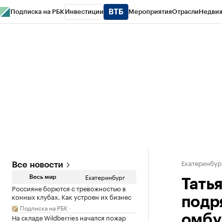
Подписка на РБК
Инвестиции
Мероприятия
Отрасли
Недви
РБК Курсы
РБК Life
Тренды
Визионеры
Национальные проекты
Горо
Спецпроекты СПб
Конференции СПб
Спецпроекты
Проверка конт
Екатеринбур
Все новости
Екатеринбург
Весь мир
Тать
Россияне борются с тревожностью в
конных клубах. Как устроен их бизнес
подр
Подписка на РБК
На складе Wildberries начался пожар
омбу