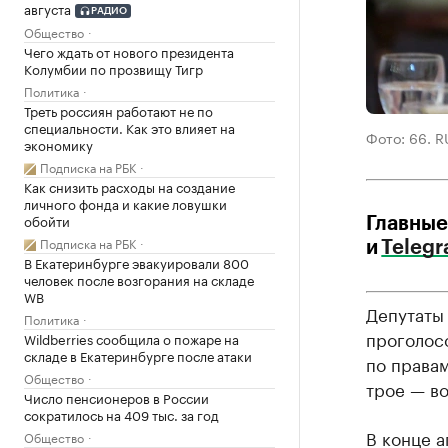
августа
РАДИО
Общество
Чего ждать от нового президента
Колумбии по прозвищу Тигр
Политика
Треть россиян работают не по
специальности. Как это влияет на
Фото: 66. R
экономику
Подписка на РБК
Как снизить расходы на создание
личного фонда и какие ловушки
обойти
Главные
Подписка на РБК
и
Teleg
В Екатеринбурге эвакуировали 800
человек после возгорания на складе
WB
Депутаты
Политика
проголос
Wildberries сообщила о пожаре на
складе в Екатеринбурге после атаки
по правам
Общество
трое — в
Число пенсионеров в России
сократилось на 409 тыс. за год
В конце 
Общество