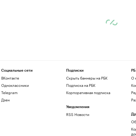
Социальные сети
Подписки
РБ
ВКонтакте
Скрыть баннеры на РБК
О 
Одноклассники
Подписка на РБК
Ко
Telegram
Корпоративная подписка
Ре
Дзен
Ра
Уведомления
RSS Новости
Др
Об
Ко
до