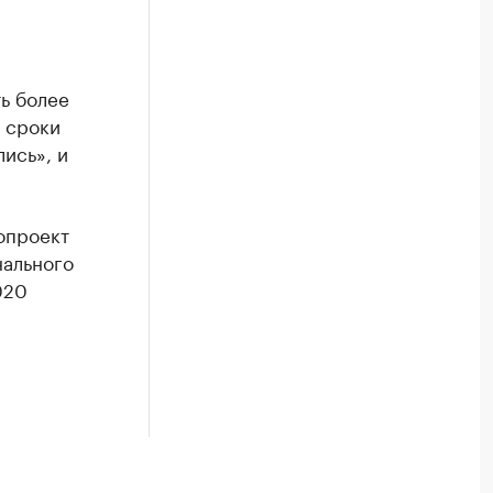
ь более
е сроки
ись», и
нопроект
нального
020