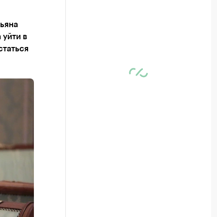
ьяна
 уйти в
статься