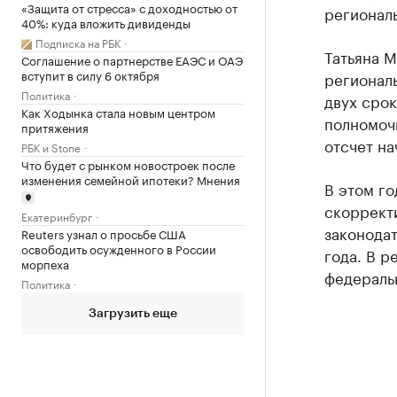
«Защита от стресса» с доходностью от
региональ
40%: куда вложить дивиденды
Подписка на РБК
Татьяна М
Соглашение о партнерстве ЕАЭС и ОАЭ
вступит в силу 6 октября
региональ
Политика
двух срок
Как Ходынка стала новым центром
полномоч
притяжения
отсчет на
РБК и Stone
Что будет с рынком новостроек после
изменения семейной ипотеки? Мнения
В этом го
скоррект
Екатеринбург
законодат
Reuters узнал о просьбе США
освободить осужденного в России
года. В р
морпеха
федераль
Политика
Загрузить еще