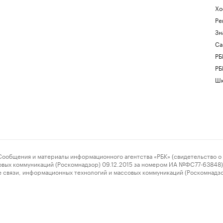
Хо
Ре
Зн
Са
РБ
РБ
Шк
ения и материалы информационного агентства «РБК» (свидетельство о 
овых коммуникаций (Роскомнадзор) 09.12.2015 за номером ИА №ФС77-63848) 
 связи, информационных технологий и массовых коммуникаций (Роскомнадз