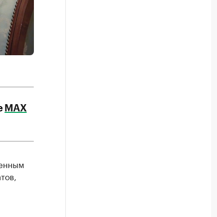
е
МАХ
ченным
тов,