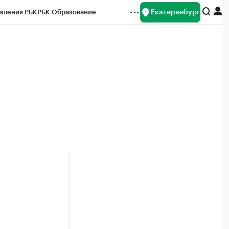
Екатеринбург
вления РБК
РБК Образование
редитные рейтинги
Франшизы
Газета
ок наличной валюты