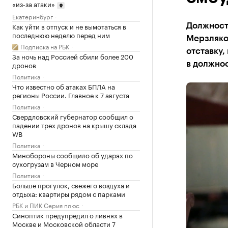
«из-за атаки»
Екатеринбург
Как уйти в отпуск и не вымотаться в
Должность
последнюю неделю перед ним
Мерзляков
Подписка на РБК
отставку,
За ночь над Россией сбили более 200
дронов
в должно
Политика
Что известно об атаках БПЛА на
регионы России. Главное к 7 августа
Политика
Свердловский губернатор сообщил о
падении трех дронов на крышу склада
WB
Политика
Минобороны сообщило об ударах по
сухогрузам в Черном море
Политика
Больше прогулок, свежего воздуха и
отдыха: квартиры рядом с парками
РБК и ПИК Серия плюс
Синоптик предупредил о ливнях в
Москве и Московской области 7