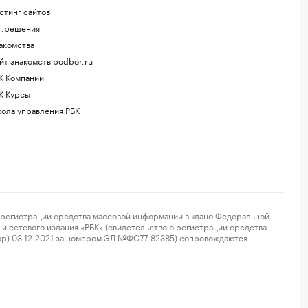
стинг сайтов
г.решения
акомства
йт знакомств podbor.ru
К Компании
К Курсы
ола управления РБК
регистрации средства массовой информации выдано Федеральной
и сетевого издания «РБК» (свидетельство о регистрации средства
ор) 03.12.2021 за номером ЭЛ №ФС77-82385) сопровождаются