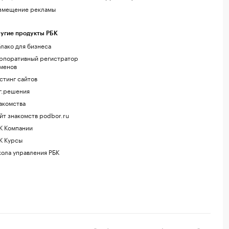
змещение рекламы
угие продукты РБК
лако для бизнеса
рпоративный регистратор
менов
стинг сайтов
г.решения
акомства
йт знакомств podbor.ru
К Компании
К Курсы
ола управления РБК