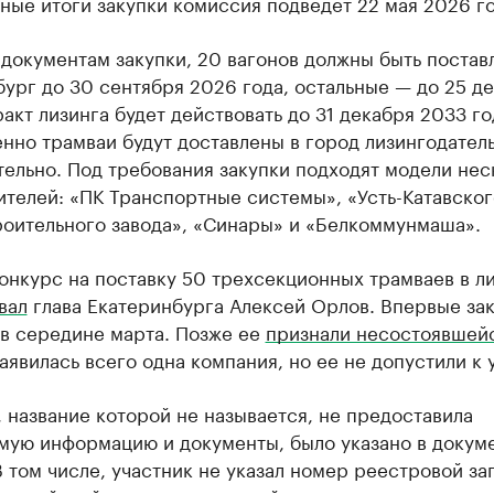
ые итоги закупки комиссия подведет 22 мая 2026 го
документам закупки, 20 вагонов должны быть постав
ург до 30 сентября 2026 года, остальные — до 25 де
акт лизинга будет действовать до 31 декабря 2033 го
нно трамваи будут доставлены в город лизингодател
ельно. Под требования закупки подходят модели нес
телей: «ПК Транспортные системы», «Усть-Катавског
роительного завода», «Синары» и «Белкоммунмаша».
онкурс на поставку 50 трехсекционных трамваев в л
вал
глава Екатеринбурга Алексей Орлов. Впервые за
в середине марта. Позже ее
признали несостоявшей
аявилась всего одна компания, но ее не допустили к 
 название которой не называется, не предоставила
мую информацию и документы, было указано в докум
В том числе, участник не указал номер реестровой за