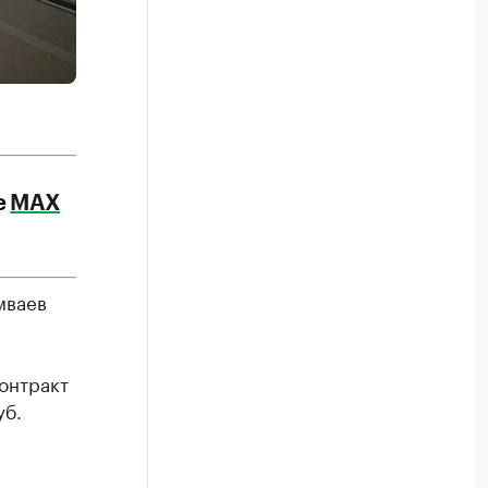
е
МАХ
мваев
онтракт
уб.