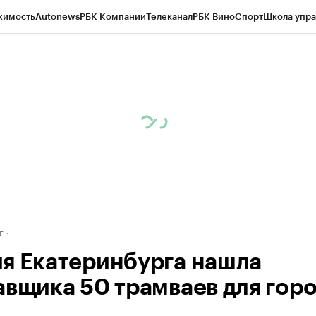
жимость
Autonews
РБК Компании
Телеканал
РБК Вино
Спорт
Школа упра
д
Стиль
Крипто
РБК Бизнес-среда
Дискуссионный клуб
Исследования
К
рагентов
Политика
Экономика
Бизнес
Технологии и медиа
Финансы
Рын
г
я Екатеринбурга нашла
авщика 50 трамваев для гор