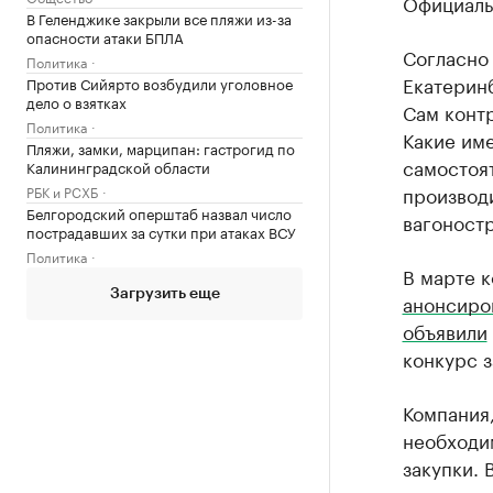
Официальн
В Геленджике закрыли все пляжи из-за
опасности атаки БПЛА
Согласно 
Политика
Екатеринб
Против Сийярто возбудили уголовное
дело о взятках
Сам контр
Политика
Какие име
Пляжи, замки, марципан: гастрогид по
самостоят
Калининградской области
производи
РБК и РСХБ
Белгородский оперштаб назвал число
вагоност
пострадавших за сутки при атаках ВСУ
Политика
В марте к
Загрузить еще
анонсиро
объявили
конкурс з
Компания,
необходи
закупки. 