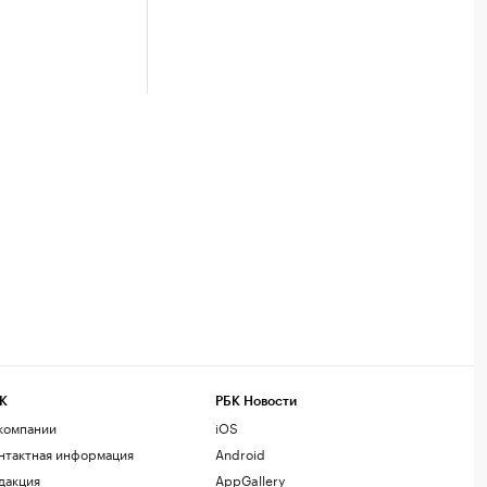
К
РБК Новости
компании
iOS
нтактная информация
Android
дакция
AppGallery