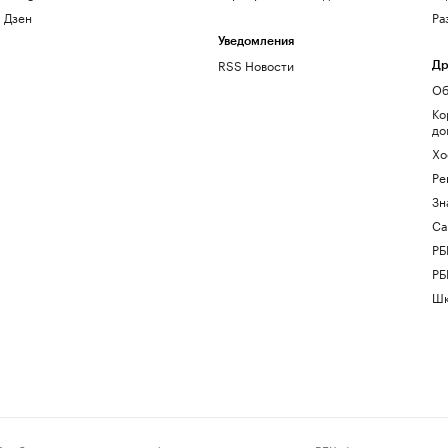
Дзен
Ра
Уведомления
RSS Новости
Др
Об
Ко
до
Хо
Ре
Зн
Са
РБ
РБ
Шк