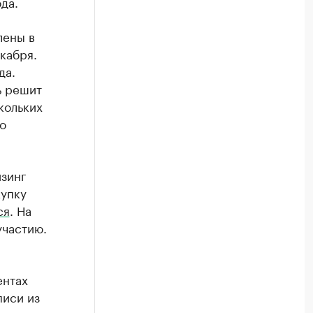
да.
лены в
кабря.
да.
ь решит
кольких
о
изинг
купку
ся
. На
участию.
ентах
писи из