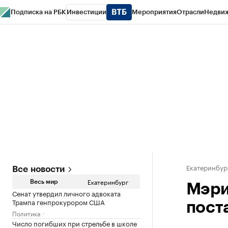
Подписка на РБК
Инвестиции
Мероприятия
Отрасли
Недви
РБК Курсы
РБК Life
Тренды
Визионеры
Национальные проекты
Горо
Спецпроекты СПб
Конференции СПб
Спецпроекты
Проверка конт
Екатеринбур
Все новости
Екатеринбург
Весь мир
Мэри
Сенат утвердил личного адвоката
Трампа генпрокурором США
пост
Политика
Число погибших при стрельбе в школе