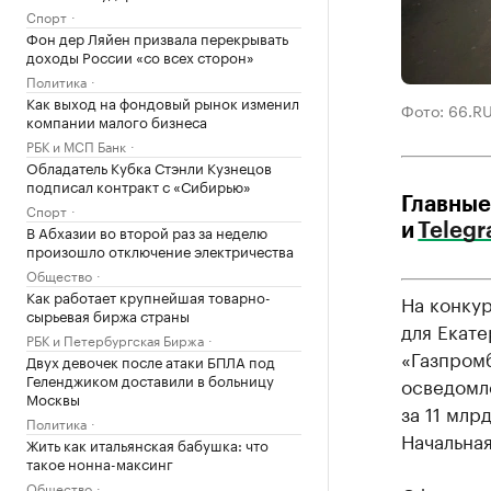
Спорт
Фон дер Ляйен призвала перекрывать
доходы России «со всех сторон»
Политика
Как выход на фондовый рынок изменил
Фото: 66.R
компании малого бизнеса
РБК и МСП Банк
Обладатель Кубка Стэнли Кузнецов
подписал контракт с «Сибирью»
Главные
Спорт
В Абхазии во второй раз за неделю
и
Teleg
произошло отключение электричества
Общество
Как работает крупнейшая товарно-
На конкур
сырьевая биржа страны
для Екате
РБК и Петербургская Биржа
«Газпромб
Двух девочек после атаки БПЛА под
Геленджиком доставили в больницу
осведомле
Москвы
за 11 млр
Политика
Начальная
Жить как итальянская бабушка: что
такое нонна-максинг
Общество