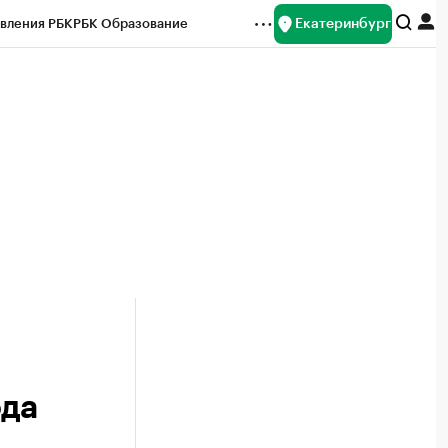
Екатеринбург
вления РБК
РБК Образование
редитные рейтинги
Франшизы
Газета
ок наличной валюты
ода