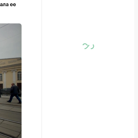
ала ее