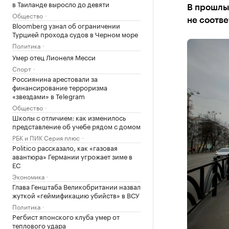
в Таиланде выросло до девяти
В прошлый
Общество
не соотв
Bloomberg узнал об ограничении
Турцией прохода судов в Черном море
Политика
Умер отец Лионеля Месси
Спорт
Россиянина арестовали за
финансирование терроризма
«звездами» в Telegram
Общество
Школы с отличием: как изменилось
представление об учебе рядом с домом
РБК и ПИК Серия плюс
Politico рассказало, как «газовая
авантюра» Германии угрожает зиме в
ЕС
Экономика
Глава Генштаба Великобритании назвал
жуткой «геймификацию убийств» в ВСУ
Политика
Регбист японского клуба умер от
теплового удара