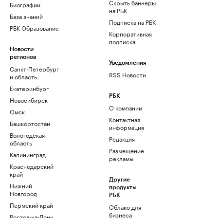
Скрыть баннеры
Биографии
на РБК
База знаний
Подписка на РБК
РБК Образование
Корпоративная
подписка
Новости
регионов
Уведомления
Санкт-Петербург
RSS Новости
и область
Екатеринбург
РБК
Новосибирск
О компании
Омск
Контактная
Башкортостан
информация
Вологодская
Редакция
область
Размещение
Калининград
рекламы
Краснодарский
край
Другие
Нижний
продукты
Новгород
РБК
Пермский край
Облако для
бизнеса
Ростов-на-Дону