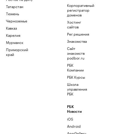
Корпоративный
Татарстан
регистратор
Тюмень
доменов
Черноземье
Хостинг
сайтов
Кавказ
Рег.решения
Карелия
Знакомства
Мурманск
Сайт
Приморский
знакомств
край
podbor.ru
РБК
Компании
РБК Курсы
Школа
управления
РБК
РБК
Новости
iOS
Android
AppGallery