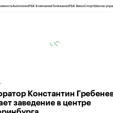
жимость
Autonews
РБК Компании
Телеканал
РБК Вино
Спорт
Школа упра
д
Стиль
Крипто
РБК Бизнес-среда
Дискуссионный клуб
Исследования
К
рагентов
Политика
Экономика
Бизнес
Технологии и медиа
Финансы
Рын
г
оратор Константин Гребене
ает заведение в центре
еринбурга