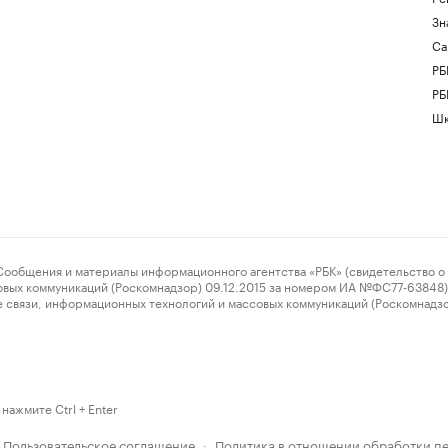
Зн
Са
РБ
РБ
Шк
ения и материалы информационного агентства «РБК» (свидетельство о 
овых коммуникаций (Роскомнадзор) 09.12.2015 за номером ИА №ФС77-63848) 
 связи, информационных технологий и массовых коммуникаций (Роскомнадз
нажмите Ctrl + Enter
Пользовательское соглашение
Политика в отношении обработки п
·