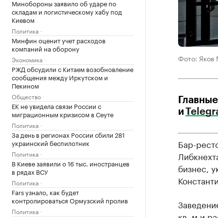
Минобороны заявило об ударе по
складам и логистическому хабу под
Киевом
Политика
Минфин оценит учет расходов
компаний на оборону
Фото: Яков
Экономика
РЖД обсудили с Китаем возобновление
сообщения между Иркутском и
Пекином
Общество
Главные
ЕК не увидела связи России с
и
Teleg
миграционным кризисом в Сеуте
Политика
За день в регионах России сбили 281
Бар-ресто
украинский беспилотник
Политика
Либкнехта
В Киеве заявили о 16 тыс. иностранцев
бизнес, 
в рядах ВСУ
Константи
Политика
Fars узнало, как будет
контролироваться Ормузский пролив
Заведение
Политика
кв. м и р