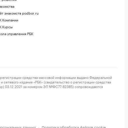
акомства
йт знакомств podbor.ru
К Компании
К Курсы
ола управления РБК
регистрации средства массовой информации выдано Федеральной
и сетевого издания «РБК» (свидетельство о регистрации средства
ор) 03.12.2021 за номером ЭЛ №ФС77-82385) сопровождаются
ерсональных данных
Политика обработки файлов cookie
·