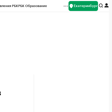
Екатеринбург
вления РБК
РБК Образование
редитные рейтинги
Франшизы
Газета
ок наличной валюты
в