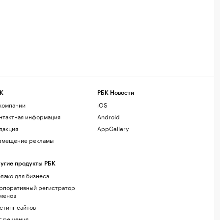
К
РБК Новости
компании
iOS
нтактная информация
Android
дакция
AppGallery
змещение рекламы
угие продукты РБК
лако для бизнеса
рпоративный регистратор
менов
стинг сайтов
г.решения