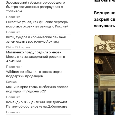
Ярославский губернатор сообщил о
быстро потушенных резервуарах с
топливом
Вернувши
Политика
закрыл св
Euractive узнал, как финские фермеры
помогают охранять границу с Россией
запускать
Политика
Киты, тундра и космические пейзажи:
зачем ехать в восточную Арктику
РБК и УК Первая
Матвиенко предупредила о мерах
Москвы из-за задержаний россиян в
Армении
Политика
Wildberries объявил о новых мерах
поддержки продавцов
Бизнес
Машина врио главы Шебекино попала
под удар FPV‑дрона ВСУ
Политика
Командир 76-й дивизии ВДВ доложил
Путину об обстановке на Доброполье
Политика