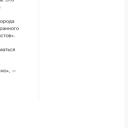
в
города
оранного
стов».
маться
сно», —