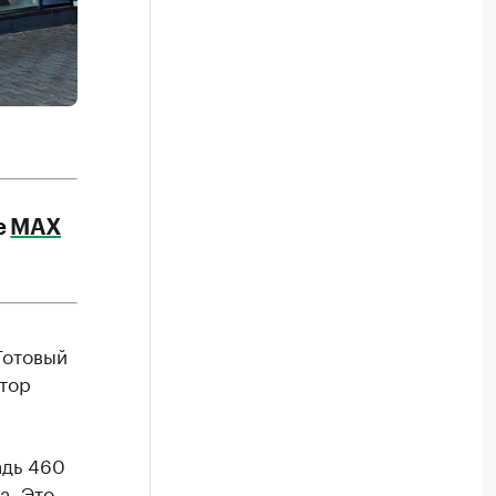
е
МАХ
Готовый
тор
адь 460
а. Это