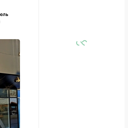
тель
й