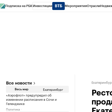
Подписка на РБК
Инвестиции
Мероприятия
Отрасли
Недви
РБК Курсы
РБК Life
Тренды
Визионеры
Национальные проекты
Горо
Спецпроекты СПб
Конференции СПб
Спецпроекты
Проверка конт
Екатеринбур
Все новости
Екатеринбург
Весь мир
Рест
«Аэрофлот» предупредил об
изменении расписания в Сочи и
прод
Геленджике
Политика
Екат