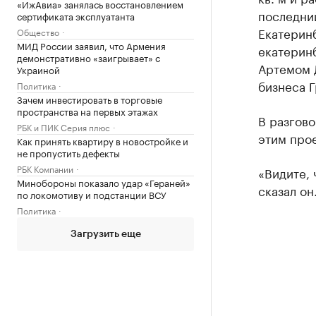
«ИжАвиа» занялась восстановлением
последний
сертификата эксплуатанта
Екатеринб
Общество
МИД России заявил, что Армения
екатерин
демонстративно «заигрывает» с
Артемом 
Украиной
бизнеса Г
Политика
Зачем инвестировать в торговые
пространства на первых этажах
В разгово
РБК и ПИК Серия плюс
этим прое
Как принять квартиру в новостройке и
не пропустить дефекты
РБК Компании
«Видите, 
Минобороны показало удар «Гераней»
сказал он
по локомотиву и подстанции ВСУ
Политика
Загрузить еще