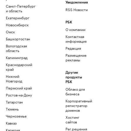
Уведомления
Санкт-Петербург
RSS Новости
и область
Екатеринбург
РБК
Новосибирск
О компании
Омск
Контактная
Башкортостан
информация
Вологодская
Редакция
область
Размещение
Калининград
рекламы
Краснодарский
край
Другие
Нижний
продукты
Новгород
РБК
Пермский край
Облако для
бизнеса
Ростов-на-Дону
Корпоративный
Татарстан
регистратор
Тюмень
доменов
Черноземье
Хостинг
сайтов
Кавказ
Рег.решения
Карелия