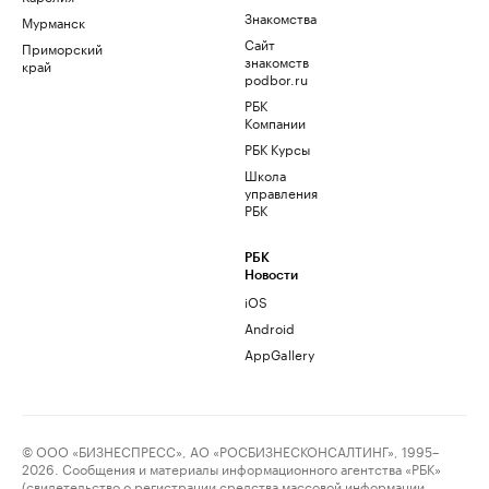
Знакомства
Мурманск
Сайт
Приморский
знакомств
край
podbor.ru
РБК
Компании
РБК Курсы
Школа
управления
РБК
РБК
Новости
iOS
Android
AppGallery
© ООО «БИЗНЕСПРЕСС», АО «РОСБИЗНЕСКОНСАЛТИНГ», 1995–
2026. Сообщения и материалы информационного агентства «РБК»
(свидетельство о регистрации средства массовой информации