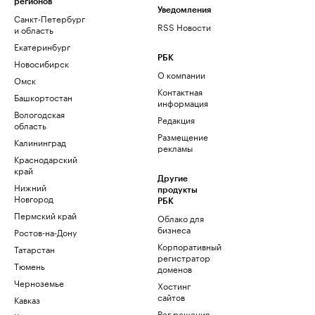
регионов
Уведомления
Санкт-Петербург
RSS Новости
и область
Екатеринбург
РБК
Новосибирск
О компании
Омск
Контактная
Башкортостан
информация
Вологодская
Редакция
область
Размещение
Калининград
рекламы
Краснодарский
край
Другие
Нижний
продукты
Новгород
РБК
Пермский край
Облако для
бизнеса
Ростов-на-Дону
Корпоративный
Татарстан
регистратор
Тюмень
доменов
Черноземье
Хостинг
сайтов
Кавказ
Рег.решения